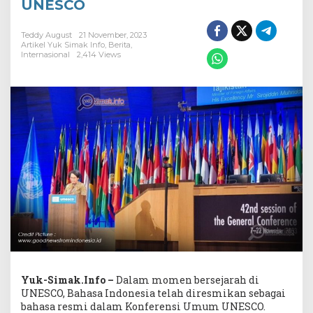
di
UNESCO
UNESCO
Teddy August
21 November, 2023
Artikel Yuk Simak Info
,
Berita
,
Internasional
2,414 Views
Yuk-Simak.Info –
Dalam momen bersejarah di
UNESCO, Bahasa Indonesia telah diresmikan sebagai
bahasa resmi dalam Konferensi Umum UNESCO.