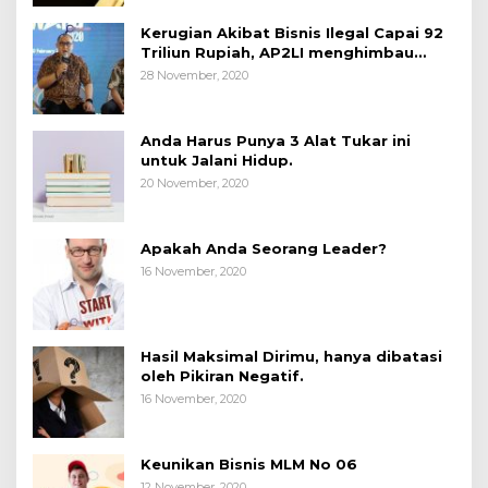
Kerugian Akibat Bisnis Ilegal Capai 92
Triliun Rupiah, AP2LI menghimbau
masyarakat Waspada.
28 November, 2020
Anda Harus Punya 3 Alat Tukar ini
untuk Jalani Hidup.
20 November, 2020
Apakah Anda Seorang Leader?
16 November, 2020
Hasil Maksimal Dirimu, hanya dibatasi
oleh Pikiran Negatif.
16 November, 2020
Keunikan Bisnis MLM No 06
12 November, 2020