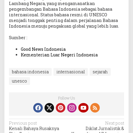
Lambang Negara, yang mengamanatkan
pengembangan Bahasa Indonesia sebagai bahasa
internasional. Status bahasa resmi di UNESCO
menjadi tonggak penting dalam perjalanan Bahasa
Indonesia menuju pengakuan global yang lebih luas.
Sumber :
Good News Indonesia
Kementerian Luar Negeri Indonesia
bahasa indonesia
internasional
sejarah
unesco
Follow Us
Post
Previous post
Next post
Kenali Bahaya Rusaknya
Diklat Jurnalistik &