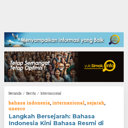
Langkah
Beranda
/
Berita
/
Internasional
Bersejarah:
bahasa indonesia
,
internasional
,
sejarah
,
Bahasa
unesco
Indonesia
Kini
Langkah Bersejarah: Bahasa
Bahasa
Indonesia Kini Bahasa Resmi di
Resmi