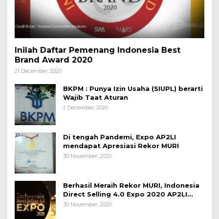
Inilah Daftar Pemenang Indonesia Best
Brand Award 2020
21 December, 2020
BKPM : Punya Izin Usaha (SIUPL) berarti
Wajib Taat Aturan
2 December, 2020
Di tengah Pandemi, Expo AP2LI
mendapat Apresiasi Rekor MURI
30 November, 2020
Berhasil Meraih Rekor MURI, Indonesia
Direct Selling 4.0 Expo 2020 AP2LI
berakhir sangat memuaskan
30 November, 2020