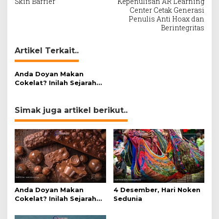
navigation
Skin Barrier
Kepenulisan AR Learning
Center Cetak Generasi
Penulis Anti Hoax dan
Berintegritas
Artikel Terkait..
Anda Doyan Makan
Cokelat? Inilah Sejarah
Awalnya Cokelat di
Dunia
Simak juga artikel berikut..
Anda Doyan Makan
4 Desember, Hari Noken
Cokelat? Inilah Sejarah
Sedunia
Awalnya Cokelat di
Dunia