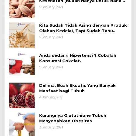
Kesehatan (Bukan Hanya untuk Bahan
Kue)
5 January, 2021
Kita Sudah Tidak Asing dengan Produk
Olahan Kedelai, Tapi Sudah Tahu
Manfaatnya untuk Kesehatan?
5 January, 2021
Anda sedang Hipertensi ? Cobalah
Konsumsi Cokelat.
5 January, 2021
Delima, Buah Eksotis Yang Banyak
Manfaat bagi Tubuh
4 January, 2021
Kurangnya Glutathione Tubuh
Menyebabkan Obesitas
3 January, 2021