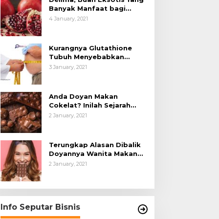
Banyak Manfaat bagi
Tubuh
4 January, 2021
Kurangnya Glutathione
Tubuh Menyebabkan
Obesitas
3 January, 2021
Anda Doyan Makan
Cokelat? Inilah Sejarah
Awalnya Cokelat di Dunia
2 January, 2021
Terungkap Alasan Dibalik
Doyannya Wanita Makan
Cokelat
2 January, 2021
Info Seputar Bisnis