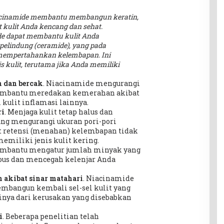
cinamide membantu membangun keratin,
 kulit Anda kencang dan sehat.
e dapat membantu kulit Anda
pelindung (ceramide), yang pada
mempertahankan kelembapan. Ini
 kulit, terutama jika Anda memiliki
 dan bercak
. Niacinamide mengurangi
membantu meredakan kemerahan akibat
 kulit inflamasi lainnya.
ri
. Menjaga kulit tetap halus dan
ng mengurangi ukuran pori-pori
t retensi (menahan) kelembapan tidak
emiliki jenis kulit kering.
embantu mengatur jumlah minyak yang
eous dan mencegah kelenjar Anda
 akibat sinar matahari
. Niacinamide
mbangun kembali sel-sel kulit yang
inya dari kerusakan yang disebabkan
i
. Beberapa penelitian telah