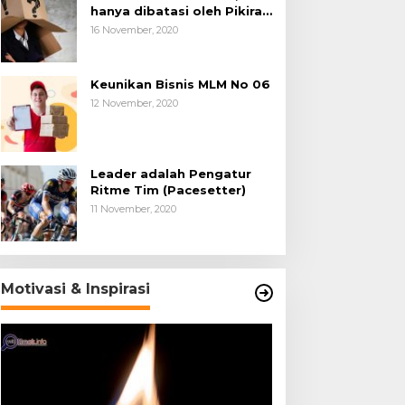
hanya dibatasi oleh Pikiran
Negatif.
16 November, 2020
Keunikan Bisnis MLM No 06
12 November, 2020
Leader adalah Pengatur
Ritme Tim (Pacesetter)
11 November, 2020
Motivasi & Inspirasi