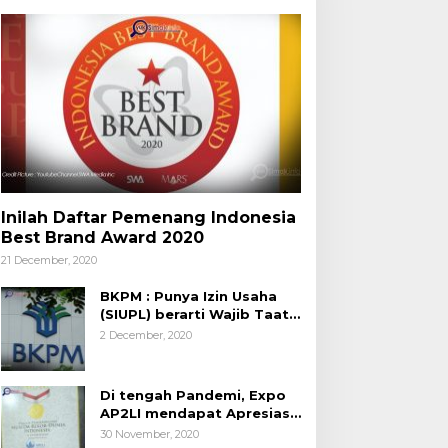
Inilah Daftar Pemenang Indonesia
Best Brand Award 2020
21 December, 2020
BKPM : Punya Izin Usaha
(SIUPL) berarti Wajib Taat
Aturan
2 December, 2020
Di tengah Pandemi, Expo
AP2LI mendapat Apresiasi
Rekor MURI
30 November, 2020