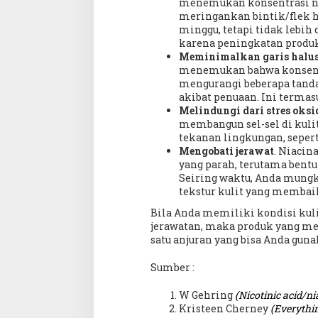
menemukan konsentrasi n
meringankan bintik/flek h
minggu, tetapi tidak lebih
karena peningkatan produk
Meminimalkan garis halus
menemukan bahwa konsent
mengurangi beberapa tanda
akibat penuaan. Ini termasu
Melindungi dari stres oksi
membangun sel-sel di kuli
tekanan lingkungan, seperti
Mengobati jerawat
. Niaci
yang parah, terutama bentu
Seiring waktu, Anda mungki
tekstur kulit yang membai
Bila Anda memiliki kondisi kulit
jerawatan, maka produk yang m
satu anjuran yang bisa Anda gun
Sumber :
W Gehring
(Nicotinic acid/n
Kristeen Cherney
(Everythi