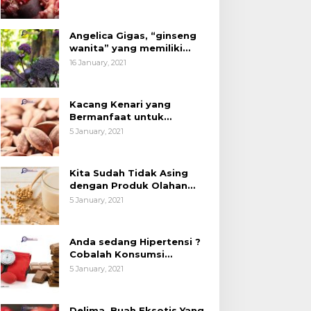
Angelica Gigas, “ginseng
wanita” yang memiliki
peran mengatasi kanker.
16 January, 2021
Kacang Kenari yang
Bermanfaat untuk
Kesehatan (Bukan Hanya
5 January, 2021
untuk Bahan Kue)
Kita Sudah Tidak Asing
dengan Produk Olahan
Kedelai, Tapi Sudah Tahu
5 January, 2021
Manfaatnya untuk
Kesehatan?
Anda sedang Hipertensi ?
Cobalah Konsumsi
Cokelat.
5 January, 2021
Delima, Buah Eksotis Yang