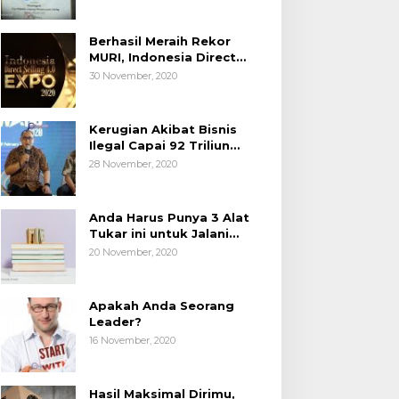
Berhasil Meraih Rekor
MURI, Indonesia Direct
Selling 4.0 Expo 2020
30 November, 2020
AP2LI berakhir sangat
memuaskan
Kerugian Akibat Bisnis
Ilegal Capai 92 Triliun
Rupiah, AP2LI menghimbau
28 November, 2020
masyarakat Waspada.
Anda Harus Punya 3 Alat
Tukar ini untuk Jalani
Hidup.
20 November, 2020
Apakah Anda Seorang
Leader?
16 November, 2020
Hasil Maksimal Dirimu,