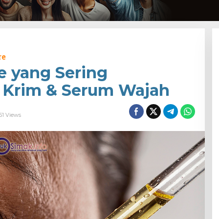
re
e yang Sering
 Krim & Serum Wajah
61 Views