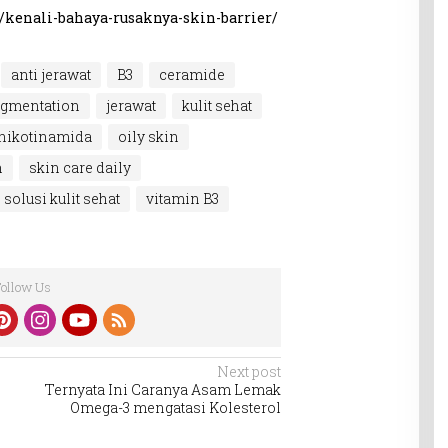
/kenali-bahaya-rusaknya-skin-barrier/
anti jerawat
B3
ceramide
igmentation
jerawat
kulit sehat
nikotinamida
oily skin
n
skin care daily
solusi kulit sehat
vitamin B3
Follow Us
Next post
Ternyata Ini Caranya Asam Lemak
Omega-3 mengatasi Kolesterol