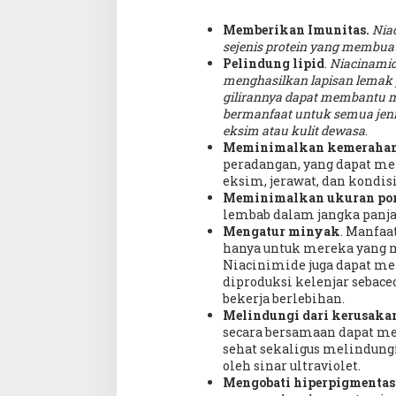
Memberikan Imunitas.
Nia
sejenis protein yang membuat
Pelindung lipid
.
Niacinamid
menghasilkan lapisan lemak 
gilirannya dapat membantu 
bermanfaat untuk semua jenis
eksim atau kulit dewasa
.
Meminimalkan kemerahan
peradangan, yang dapat 
eksim, jerawat, dan kondisi
Meminimalkan ukuran po
lembab dalam jangka panja
Mengatur minyak
. Manfaa
hanya untuk mereka yang m
Niacinimide juga dapat m
diproduksi kelenjar sebac
bekerja berlebihan.
Melindungi dari kerusakan
secara bersamaan dapat me
sehat sekaligus melindung
oleh sinar ultraviolet.
Mengobati hiperpigmentas