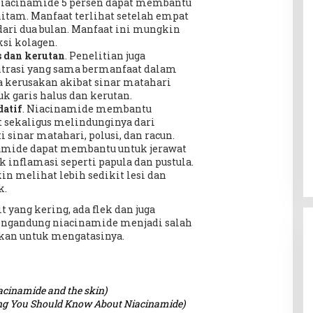
iacinamide 5 persen dapat membantu
itam. Manfaat terlihat setelah empat
 dari dua bulan. Manfaat ini mungkin
si kolagen.
 dan kerutan
. Penelitian juga
rasi yang sama bermanfaat dalam
 kerusakan akibat sinar matahari
k garis halus dan kerutan.
datif
. Niacinamide membantu
t sekaligus melindunginya dari
 sinar matahari, polusi, dan racun.
namide dapat membantu untuk jerawat
k inflamasi seperti papula dan pustula.
n melihat lebih sedikit lesi dan
k.
 yang kering, ada flek dan juga
engandung niacinamide menjadi salah
akan untuk mengatasinya.
iacinamide and the skin)
ng You Should Know About Niacinamide)