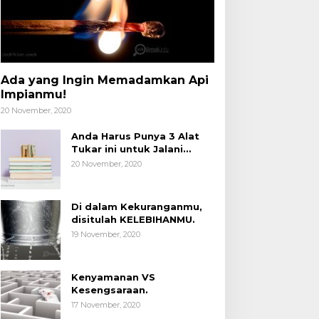
Ada yang Ingin Memadamkan Api
Impianmu!
20 November, 2020
Anda Harus Punya 3 Alat
Tukar ini untuk Jalani
Hidup.
20 November, 2020
Di dalam Kekuranganmu,
disitulah KELEBIHANMU.
19 November, 2020
Kenyamanan VS
Kesengsaraan.
17 November, 2020