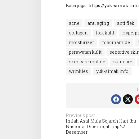
Baca juga :
https://yuk-simak.info
acne
anti aging
anti flek
collagen
flek kulit
Hyperp
moisturizer
niacinamide
perawatan kulit
sensitive ski
skin care routine
skincare
wrinkles
yuk-simak.info
Post
Previous post
Inilah Asal Mula Sejarah Hari Ibu
navigation
Nasional Diperingati tiap 22
Desember