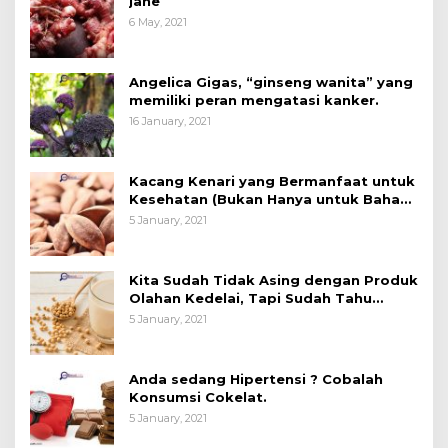
jahe
6 May, 2021
Angelica Gigas, “ginseng wanita” yang
memiliki peran mengatasi kanker.
16 January, 2021
Kacang Kenari yang Bermanfaat untuk
Kesehatan (Bukan Hanya untuk Bahan
Kue)
5 January, 2021
Kita Sudah Tidak Asing dengan Produk
Olahan Kedelai, Tapi Sudah Tahu
Manfaatnya untuk Kesehatan?
5 January, 2021
Anda sedang Hipertensi ? Cobalah
Konsumsi Cokelat.
5 January, 2021