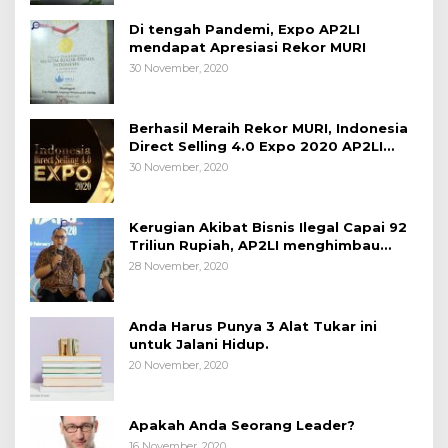
Di tengah Pandemi, Expo AP2LI
mendapat Apresiasi Rekor MURI
30 November, 2020
Berhasil Meraih Rekor MURI, Indonesia
Direct Selling 4.0 Expo 2020 AP2LI
berakhir sangat memuaskan
30 November, 2020
Kerugian Akibat Bisnis Ilegal Capai 92
Triliun Rupiah, AP2LI menghimbau
masyarakat Waspada.
28 November, 2020
Anda Harus Punya 3 Alat Tukar ini
untuk Jalani Hidup.
20 November, 2020
Apakah Anda Seorang Leader?
16 November, 2020