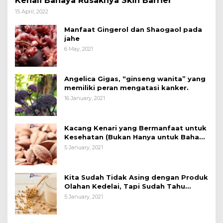
Kenali Bahaya Rusaknya Skin Barrier
15 April, 2022
Manfaat Gingerol dan Shaogaol pada
jahe
6 May, 2021
Angelica Gigas, “ginseng wanita” yang
memiliki peran mengatasi kanker.
16 January, 2021
Kacang Kenari yang Bermanfaat untuk
Kesehatan (Bukan Hanya untuk Bahan
Kue)
5 January, 2021
Kita Sudah Tidak Asing dengan Produk
Olahan Kedelai, Tapi Sudah Tahu
Manfaatnya untuk Kesehatan?
5 January, 2021