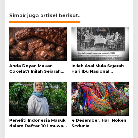
Selling 4.0 Expo 2020
AP2LI berakhir sangat
memuaskan
Simak juga artikel berikut..
Anda Doyan Makan
Inilah Asal Mula Sejarah
Cokelat? Inilah Sejarah
Hari Ibu Nasional
Awalnya Cokelat di
Diperingati tiap 22
Dunia
Desember
Peneliti Indonesia Masuk
4 Desember, Hari Noken
dalam Daftar 10 Ilmuwan
Sedunia
Berpengaruh di Dunia.