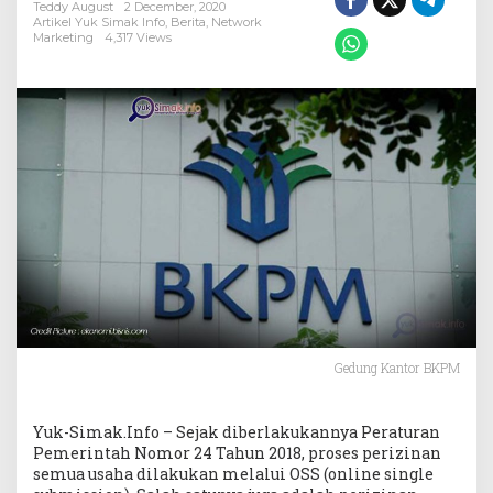
Wajib
Teddy August
2 December, 2020
Taat
Artikel Yuk Simak Info
,
Berita
,
Network
Marketing
4,317 Views
Aturan
Gedung Kantor BKPM
Yuk-Simak.Info – Sejak diberlakukannya Peraturan
Pemerintah Nomor 24 Tahun 2018, proses perizinan
semua usaha dilakukan melalui OSS (online single