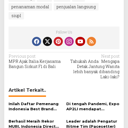
penanaman modal
penjualan langsung
siupl
Follow Us
Post
Previous post
Next post
MPR Ajak Italia Kerjasama
Tahukah Anda : Mengapa
navigation
Bangun Sirkuit F1 di Bali
Detak Jantung Wanita
lebih banyak dibanding
Laki-laki?
Artikel Terkait..
Inilah Daftar Pemenang
Di tengah Pandemi, Expo
Indonesia Best Brand
AP2LI mendapat
Award 2020
Apresiasi Rekor MURI
Berhasil Meraih Rekor
Leader adalah Pengatur
MURI, Indonesia Direct
Ritme Tim (Pacesetter)