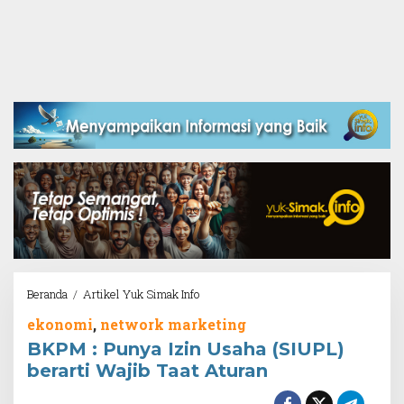
BKPM
Beranda
/
Artikel Yuk Simak Info
:
ekonomi
,
network marketing
Punya
Izin
BKPM : Punya Izin Usaha (SIUPL)
Usaha
berarti Wajib Taat Aturan
(SIUPL)
berarti