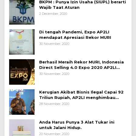
BKPM : Punya Izin Usaha (SIUPL) berarti
Wajib Taat Aturan
2 December, 2020
Di tengah Pandemi, Expo AP2LI
mendapat Apresiasi Rekor MURI
30 November, 2020
Berhasil Meraih Rekor MURI, Indonesia
Direct Selling 4.0 Expo 2020 AP2LI
berakhir sangat memuaskan
30 November, 2020
Kerugian Akibat Bisnis Ilegal Capai 92
Triliun Rupiah, AP2LI menghimbau
masyarakat Waspada.
28 November, 2020
Anda Harus Punya 3 Alat Tukar ini
untuk Jalani Hidup.
20 November, 2020