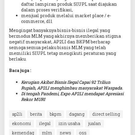
daftar lampiran produk SIUPL saat diajukan
dalam proses verifikasi,
menjual produk melalui market place / e-
commerce, dll
Mengingat banyaknya bisnis-bisnis ilegal yang
bermodus MLM yang akhirnya memberikan stigma
negatif masyarakat, AP2LI dan BKPM berharap
semoga semua pelaku bisnis MLM yang telah
memiliki SIUPL tetap mengikuti peraturan yang
berlaku.
Baca juga :
Kerugian Akibat Bisnis Ilegal Capai 92 Triliun
Rupiah, AP2LI menghimbau masyarakat Waspada.
Di tengah Pandemi, Expo AP2LI mendapat Apresiasi
Rekor MURI
ap2li
berita
bkpm
dagang
direct selling
ekonomi
ilegal
izin usaha
jualan
kemendag
mlm
news
oss