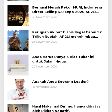
Berhasil Meraih Rekor MURI, Indonesia
Direct Selling 4.0 Expo 2020 AP2LI
berakhir sangat memuaskan
30 November, 2020
Kerugian Akibat Bisnis Ilegal Capai 92
Triliun Rupiah, AP2LI menghimbau
masyarakat Waspada.
28 November, 2020
Anda Harus Punya 3 Alat Tukar ini
untuk Jalani Hidup.
20 November, 2020
Apakah Anda Seorang Leader?
16 November, 2020
Hasil Maksimal Dirimu, hanya dibatasi
oleh Pikiran Negatif.