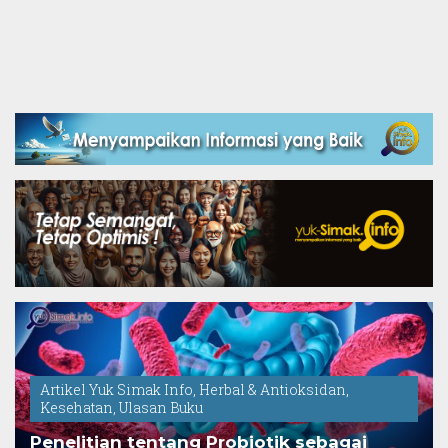
Artikel Yuk Simak Info
,
Herbal & Antioksidan
,
Kesehatan
,
Ulasan Buku
Penelitian tentang Probiotik sebagai