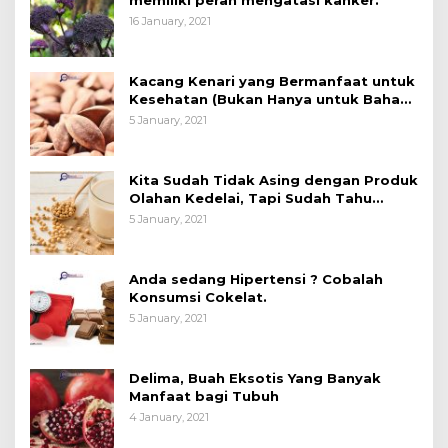
memiliki peran mengatasi kanker.
16 January, 2021
Kacang Kenari yang Bermanfaat untuk
Kesehatan (Bukan Hanya untuk Bahan
Kue)
5 January, 2021
Kita Sudah Tidak Asing dengan Produk
Olahan Kedelai, Tapi Sudah Tahu
Manfaatnya untuk Kesehatan?
5 January, 2021
Anda sedang Hipertensi ? Cobalah
Konsumsi Cokelat.
5 January, 2021
Delima, Buah Eksotis Yang Banyak
Manfaat bagi Tubuh
4 January, 2021