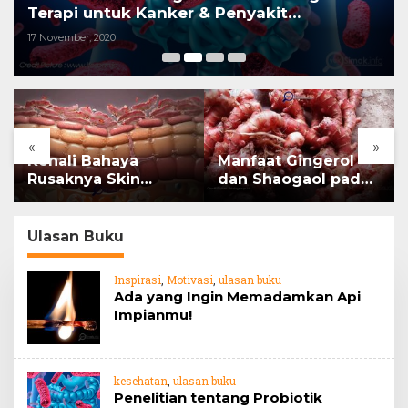
Terapi untuk Kanker & Penyakit
Imunologis.
17 November, 2020
«
»
Kenali Bahaya
Manfaat Gingerol
Rusaknya Skin
dan Shaogaol pada
Barrier
jahe
Ulasan Buku
Inspirasi
,
Motivasi
,
ulasan buku
Ada yang Ingin Memadamkan Api
Impianmu!
kesehatan
,
ulasan buku
Penelitian tentang Probiotik