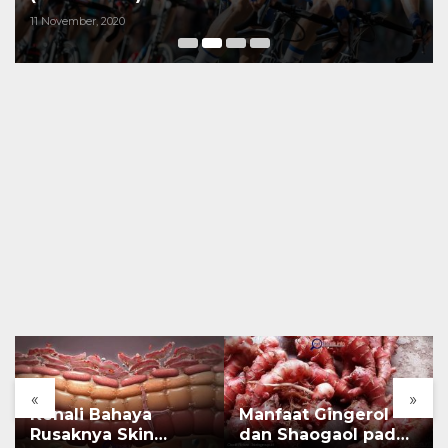
11 November, 2020
«
»
Kenali Bahaya
Manfaat Gingerol
Rusaknya Skin
dan Shaogaol pada