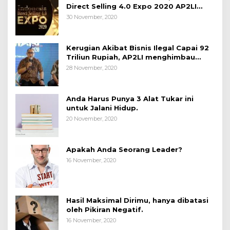
Direct Selling 4.0 Expo 2020 AP2LI
berakhir sangat memuaskan
30 November, 2020
Kerugian Akibat Bisnis Ilegal Capai 92
Triliun Rupiah, AP2LI menghimbau
masyarakat Waspada.
28 November, 2020
Anda Harus Punya 3 Alat Tukar ini
untuk Jalani Hidup.
20 November, 2020
Apakah Anda Seorang Leader?
16 November, 2020
Hasil Maksimal Dirimu, hanya dibatasi
oleh Pikiran Negatif.
16 November, 2020