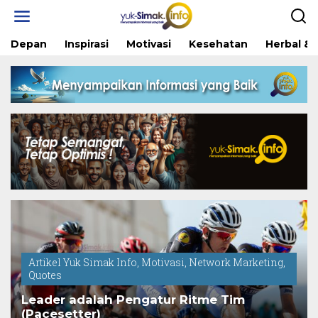
Skip
to
content
Depan
Inspirasi
Motivasi
Kesehatan
Herbal & 
Artikel Yuk Simak Info
,
Motivasi
,
Network Marketing
,
Quotes
Leader adalah Pengatur Ritme Tim
(Pacesetter)