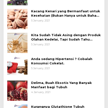
Kacang Kenari yang Bermanfaat untuk
Kesehatan (Bukan Hanya untuk Bahan
Kue)
5 January, 2021
Kita Sudah Tidak Asing dengan Produk
Olahan Kedelai, Tapi Sudah Tahu
Manfaatnya untuk Kesehatan?
5 January, 2021
Anda sedang Hipertensi ? Cobalah
Konsumsi Cokelat.
5 January, 2021
Delima, Buah Eksotis Yang Banyak
Manfaat bagi Tubuh
4 January, 2021
Kurangnya Glutathione Tubuh