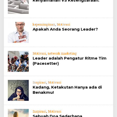
Kenyamanan VS Kesengsaraan.
kepemimpinan
,
Motivasi
Apakah Anda Seorang Leader?
Motivasi
,
network marketing
Leader adalah Pengatur Ritme Tim
(Pacesetter)
Inspirasi
,
Motivasi
Kadang, Ketakutan Hanya ada di
Benakmu!
Inspirasi
,
Motivasi
Sebuah Doa Sederhana