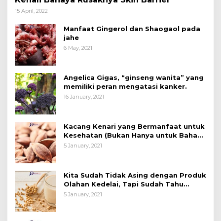
15 April, 2022
Manfaat Gingerol dan Shaogaol pada
jahe
6 May, 2021
Angelica Gigas, “ginseng wanita” yang
memiliki peran mengatasi kanker.
16 January, 2021
Kacang Kenari yang Bermanfaat untuk
Kesehatan (Bukan Hanya untuk Bahan
Kue)
5 January, 2021
Kita Sudah Tidak Asing dengan Produk
Olahan Kedelai, Tapi Sudah Tahu
Manfaatnya untuk Kesehatan?
5 January, 2021