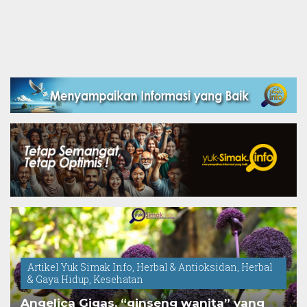
Artikel Yuk Simak Info
,
Herbal & Antioksidan
,
Herbal
& Gaya Hidup
,
Kesehatan
Angelica Gigas, “ginseng wanita” yang