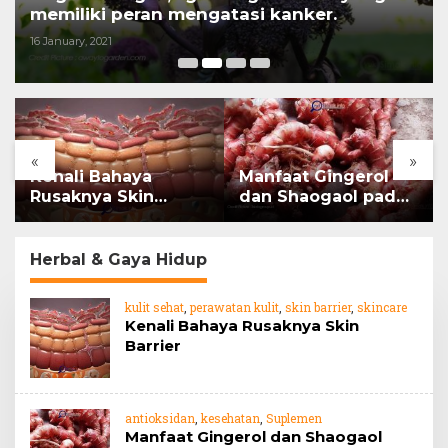
memiliki peran mengatasi kanker.
16 January, 2021
«
»
Kenali Bahaya
Manfaat Gingerol
Rusaknya Skin
dan Shaogaol pada
Barrier
jahe
Herbal & Gaya Hidup
kulit sehat
,
perawatan kulit
,
skin barrier
,
skincare
Kenali Bahaya Rusaknya Skin
Barrier
antioksidan
,
kesehatan
,
Suplemen
Manfaat Gingerol dan Shaogaol