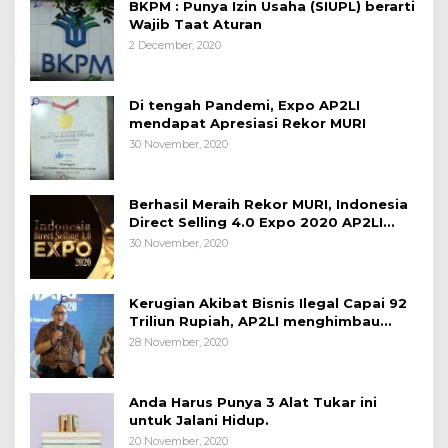
BKPM : Punya Izin Usaha (SIUPL) berarti
Wajib Taat Aturan
2 December, 2020
Di tengah Pandemi, Expo AP2LI
mendapat Apresiasi Rekor MURI
30 November, 2020
Berhasil Meraih Rekor MURI, Indonesia
Direct Selling 4.0 Expo 2020 AP2LI
berakhir sangat memuaskan
30 November, 2020
Kerugian Akibat Bisnis Ilegal Capai 92
Triliun Rupiah, AP2LI menghimbau
masyarakat Waspada.
28 November, 2020
Anda Harus Punya 3 Alat Tukar ini
untuk Jalani Hidup.
20 November, 2020