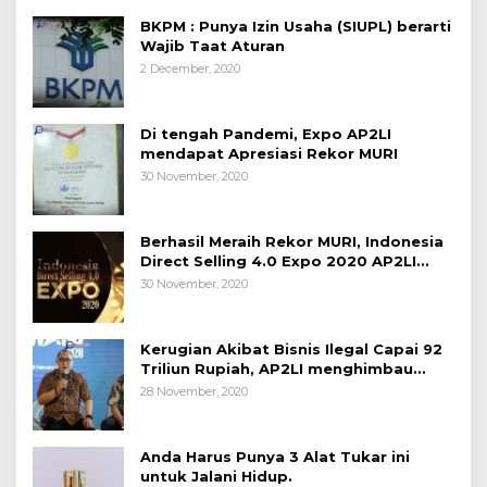
BKPM : Punya Izin Usaha (SIUPL) berarti
Wajib Taat Aturan
2 December, 2020
Di tengah Pandemi, Expo AP2LI
mendapat Apresiasi Rekor MURI
30 November, 2020
Berhasil Meraih Rekor MURI, Indonesia
Direct Selling 4.0 Expo 2020 AP2LI
berakhir sangat memuaskan
30 November, 2020
Kerugian Akibat Bisnis Ilegal Capai 92
Triliun Rupiah, AP2LI menghimbau
masyarakat Waspada.
28 November, 2020
Anda Harus Punya 3 Alat Tukar ini
untuk Jalani Hidup.