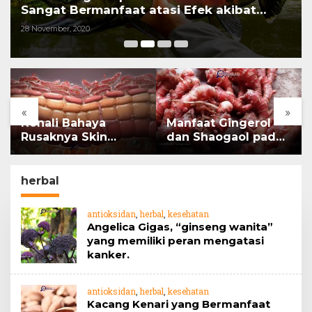
Sangat Bermanfaat atasi Efek akibat
Radiasi pada Penderita Kanker
28 November, 2020
«
»
Kenali Bahaya
Manfaat Gingerol
Rusaknya Skin
dan Shaogaol pada
Barrier
jahe
herbal
antioksidan
,
herbal
,
kesehatan
Angelica Gigas, “ginseng wanita”
yang memiliki peran mengatasi
kanker.
antioksidan
,
herbal
,
kesehatan
Kacang Kenari yang Bermanfaat