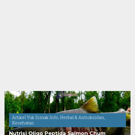
Artikel Yuk Simak Info
,
Herbal & Antioksidan
,
Kesehatan
Nutrisi Oligo Peptida Salmon Chum