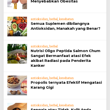
Menyebabkan Obesitas
antioksidan
,
herbal
,
kesehatan
Semua Suplemen dibilangnya
Antioksidan, Manakah yang Benar?
antioksidan
,
herbal
Nutrisi Oligo Peptida Salmon Chum
Sangat Bermanfaat atasi Efek
akibat Radiasi pada Penderita
Kanker
antioksidan
,
herbal
,
kesehatan
Propolis ternyata Efektif Mengatasi
Karang Gigi
antioksidan
,
herbal
,
kesehatan
Sengaja atau Tidak, Kulit Anda