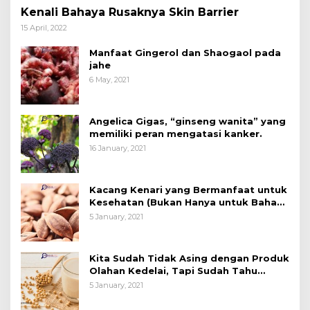
Kenali Bahaya Rusaknya Skin Barrier
15 April, 2022
Manfaat Gingerol dan Shaogaol pada
jahe
6 May, 2021
Angelica Gigas, “ginseng wanita” yang
memiliki peran mengatasi kanker.
16 January, 2021
Kacang Kenari yang Bermanfaat untuk
Kesehatan (Bukan Hanya untuk Bahan
Kue)
5 January, 2021
Kita Sudah Tidak Asing dengan Produk
Olahan Kedelai, Tapi Sudah Tahu
Manfaatnya untuk Kesehatan?
5 January, 2021