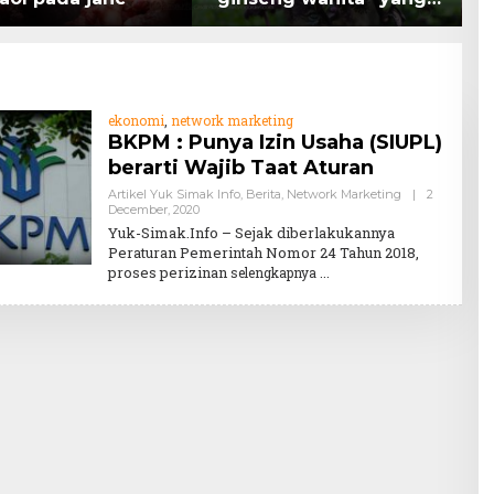
memiliki peran
K
mengatasi kanker.
H
ekonomi
,
network marketing
BKPM : Punya Izin Usaha (SIUPL)
berarti Wajib Taat Aturan
Artikel Yuk Simak Info
,
Berita
,
Network Marketing
|
2
By
December, 2020
Teddy
Yuk-Simak.Info – Sejak diberlakukannya
August
Peraturan Pemerintah Nomor 24 Tahun 2018,
proses perizinan
selengkapnya