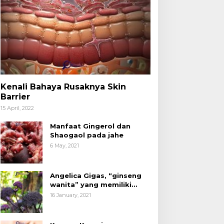
Kenali Bahaya Rusaknya Skin
Barrier
15 April, 2022
Manfaat Gingerol dan
Shaogaol pada jahe
6 May, 2021
Angelica Gigas, “ginseng
wanita” yang memiliki
peran mengatasi kanker.
16 January, 2021
acang Kenari yang
Kita Sudah Tidak Asing
ermanfaat untuk
dengan Produk Olahan