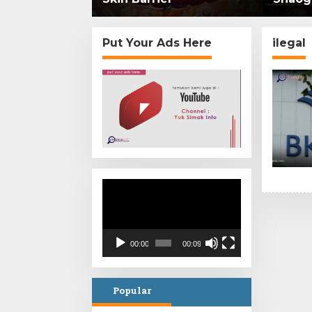
mi di
Put Your Ads Here
ilegal
Video
Player
00:00
00:09
Popular