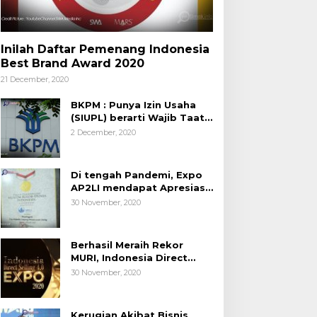
Inilah Daftar Pemenang Indonesia
Best Brand Award 2020
21 December, 2020
BKPM : Punya Izin Usaha
(SIUPL) berarti Wajib Taat
Aturan
2 December, 2020
Di tengah Pandemi, Expo
AP2LI mendapat Apresiasi
Rekor MURI
30 November, 2020
Berhasil Meraih Rekor
MURI, Indonesia Direct
Selling 4.0 Expo 2020
30 November, 2020
AP2LI berakhir sangat
memuaskan
Kerugian Akibat Bisnis