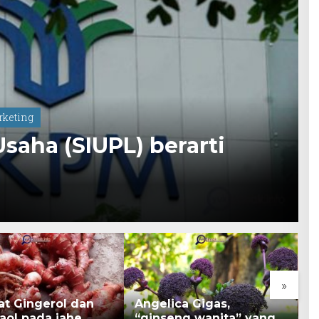
rketing
saha (SIUPL) berarti
»
at Gingerol dan
Angelica Gigas,
K
aol pada jahe
“ginseng wanita” yang
B