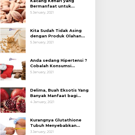
Kacang Kenari yang
esehatan (Bukan
Kedelai, Tapi Sudah
Bermanfaat untuk
anya untuk Bahan Kue)
Tahu Manfaatnya untuk
Kesehatan (Bukan Hanya
5 January, 2021
untuk Bahan Kue)
Kesehatan?
Kita Sudah Tidak Asing
dengan Produk Olahan
Kedelai, Tapi Sudah Tahu
5 January, 2021
Manfaatnya untuk
Kesehatan?
Anda sedang Hipertensi ?
Cobalah Konsumsi
Cokelat.
5 January, 2021
Delima, Buah Eksotis Yang
Banyak Manfaat bagi
Tubuh
4 January, 2021
Kurangnya Glutathione
Tubuh Menyebabkan
Obesitas
3 January, 2021