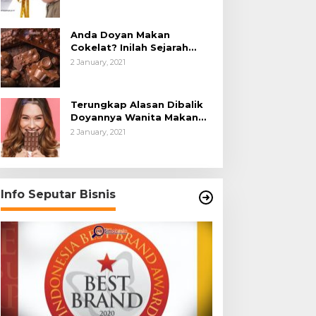
Anda Doyan Makan
Cokelat? Inilah Sejarah
Awalnya Cokelat di Dunia
2 January, 2021
Terungkap Alasan Dibalik
Doyannya Wanita Makan
Cokelat
2 January, 2021
Info Seputar Bisnis