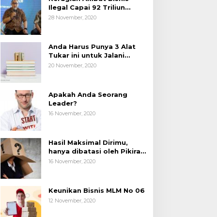
Ilegal Capai 92 Triliun
Rupiah, AP2LI menghimbau
28 November, 2020
masyarakat Waspada.
Anda Harus Punya 3 Alat
Tukar ini untuk Jalani
Hidup.
20 November, 2020
Apakah Anda Seorang
Leader?
16 November, 2020
Hasil Maksimal Dirimu,
hanya dibatasi oleh Pikiran
Negatif.
16 November, 2020
Keunikan Bisnis MLM No 06
12 November, 2020