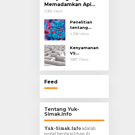
Memadamkan Api
Impianmu!
5,385 Views
Penelitian
tentang
Probiotik
4,308 Views
sebagai Terapi
untuk Kanker &
Kenyamanan
Penyakit
VS
Imunologis.
Kesengsaraan.
3,887 Views
Feed
Tentang Yuk-
Simak.Info
Yuk-Simak.Info
adalah
portal berita pilihan di