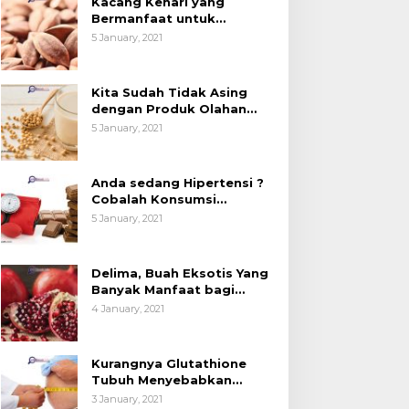
Kacang Kenari yang
Bermanfaat untuk
Kesehatan (Bukan Hanya
5 January, 2021
untuk Bahan Kue)
Kita Sudah Tidak Asing
dengan Produk Olahan
Kedelai, Tapi Sudah Tahu
5 January, 2021
Manfaatnya untuk
Kesehatan?
Anda sedang Hipertensi ?
Cobalah Konsumsi
Cokelat.
5 January, 2021
Delima, Buah Eksotis Yang
Banyak Manfaat bagi
Tubuh
4 January, 2021
Kurangnya Glutathione
Tubuh Menyebabkan
Obesitas
3 January, 2021