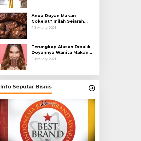
Anda Doyan Makan
Cokelat? Inilah Sejarah
Awalnya Cokelat di Dunia
2 January, 2021
Terungkap Alasan Dibalik
Doyannya Wanita Makan
Cokelat
2 January, 2021
Info Seputar Bisnis