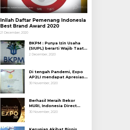
Inilah Daftar Pemenang Indonesia
Best Brand Award 2020
21 December, 2020
BKPM : Punya Izin Usaha
(SIUPL) berarti Wajib Taat
Aturan
2 December, 2020
Di tengah Pandemi, Expo
AP2LI mendapat Apresiasi
Rekor MURI
30 November, 2020
Berhasil Meraih Rekor
MURI, Indonesia Direct
Selling 4.0 Expo 2020
30 November, 2020
AP2LI berakhir sangat
memuaskan
Kerugian Akibat Bisnis