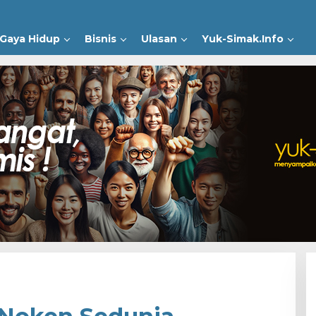
Gaya Hidup
Bisnis
Ulasan
Yuk-Simak.Info