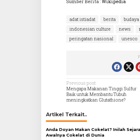
Sumber Berita :
Wikipedia
adat istiadat
berita
budaya
indonesian culture
news
peringatan nasional
unesco
Post
Previous post
Mengapa Makanan Tinggi Sulfur
navigation
Baik untuk Membantu Tubuh
meningkatkan Glutathione?
Artikel Terkait..
Anda Doyan Makan Cokelat? Inilah Sejar
Awalnya Cokelat di Dunia