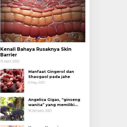
Kenali Bahaya Rusaknya Skin
Barrier
15 April, 2022
Manfaat Gingerol dan
Shaogaol pada jahe
6 May, 2021
Angelica Gigas, “ginseng
wanita” yang memiliki
peran mengatasi kanker.
16 January, 2021