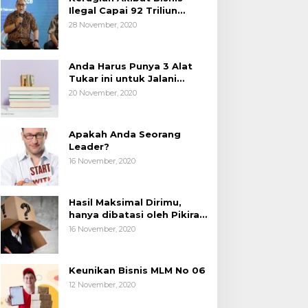
Ilegal Capai 92 Triliun
Rupiah, AP2LI menghimbau
28 November, 2020
masyarakat Waspada.
Anda Harus Punya 3 Alat
Tukar ini untuk Jalani
Hidup.
20 November, 2020
Apakah Anda Seorang
Leader?
16 November, 2020
Hasil Maksimal Dirimu,
hanya dibatasi oleh Pikiran
Negatif.
16 November, 2020
Keunikan Bisnis MLM No 06
12 November, 2020