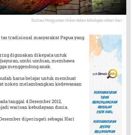
Ilustrasi Penggunaan Noken dalam kehidupan sehari-hari
tas tradisional masyarakat Papua yang
ering digunakan dikepala untuk
 (sayuran, umbi-umbian, membawa
gga menggendong anak.
l sudah harus belajar untuk membuat
t noken melambangkan kedewasaan
da tanggal 4 Desember 2012,
adi warisan kebudayaan dunia.
 Desember diperingati sebagai Hari