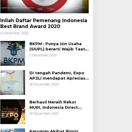
Inilah Daftar Pemenang Indonesia
Best Brand Award 2020
21 December, 2020
BKPM : Punya Izin Usaha
(SIUPL) berarti Wajib Taat
Aturan
2 December, 2020
Di tengah Pandemi, Expo
AP2LI mendapat Apresiasi
Rekor MURI
30 November, 2020
Berhasil Meraih Rekor
MURI, Indonesia Direct
Selling 4.0 Expo 2020
30 November, 2020
AP2LI berakhir sangat
memuaskan
Kerugian Akibat Bisnis