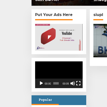
memili
menga
Put Your Ads Here
siupl
Video
Player
00:00
00:09
Popular