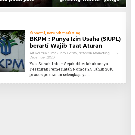
ki peran
Kesehatan (Bukan
K
tasi kanker.
Hanya untuk Bahan Kue)
T
K
ekonomi
,
network marketing
BKPM : Punya Izin Usaha (SIUPL)
berarti Wajib Taat Aturan
Artikel Yuk Simak Info
,
Berita
,
Network Marketing
|
2
By
December, 2020
Teddy
Yuk-Simak.Info – Sejak diberlakukannya
August
Peraturan Pemerintah Nomor 24 Tahun 2018,
proses perizinan
selengkapnya