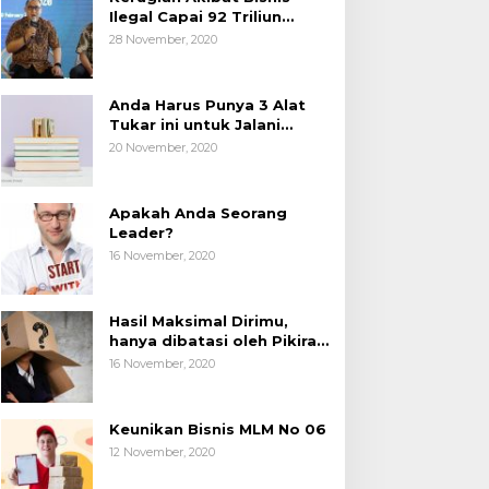
Ilegal Capai 92 Triliun
Rupiah, AP2LI menghimbau
28 November, 2020
masyarakat Waspada.
Anda Harus Punya 3 Alat
Tukar ini untuk Jalani
Hidup.
20 November, 2020
Apakah Anda Seorang
Leader?
16 November, 2020
Hasil Maksimal Dirimu,
hanya dibatasi oleh Pikiran
Negatif.
16 November, 2020
Keunikan Bisnis MLM No 06
12 November, 2020