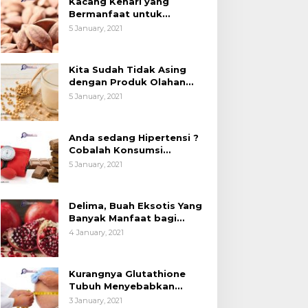
Kacang Kenari yang
edelai, Tapi Sudah
Bahasa Resmi di
Bermanfaat untuk
ahu Manfaatnya untuk
UNESCO
Kesehatan (Bukan Hanya
5 January, 2021
untuk Bahan Kue)
esehatan?
Kita Sudah Tidak Asing
dengan Produk Olahan
Kedelai, Tapi Sudah Tahu
5 January, 2021
Manfaatnya untuk
Kesehatan?
Anda sedang Hipertensi ?
Cobalah Konsumsi
Cokelat.
5 January, 2021
Delima, Buah Eksotis Yang
Banyak Manfaat bagi
Tubuh
4 January, 2021
Kurangnya Glutathione
Tubuh Menyebabkan
Obesitas
3 January, 2021