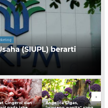
rketing
saha (SIUPL) berarti
»
ca Gigas,
Kacang Kenari yang
K
eng wanita” yang
Bermanfaat untuk
d