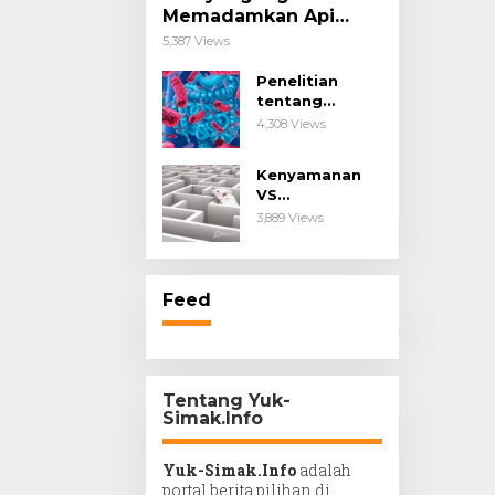
Memadamkan Api
Impianmu!
5,387 Views
Penelitian
tentang
Probiotik
4,308 Views
sebagai Terapi
untuk Kanker &
Kenyamanan
Penyakit
VS
Imunologis.
Kesengsaraan.
3,889 Views
Feed
Tentang Yuk-
Simak.Info
Yuk-Simak.Info
adalah
portal berita pilihan di