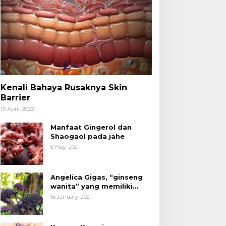
Kenali Bahaya Rusaknya Skin
Barrier
15 April, 2022
Manfaat Gingerol dan
Shaogaol pada jahe
6 May, 2021
Angelica Gigas, “ginseng
wanita” yang memiliki
peran mengatasi kanker.
16 January, 2021
ita Sudah Tidak Asing
Langkah Bersejarah:
engan Produk Olahan
Bahasa Indonesia Kini