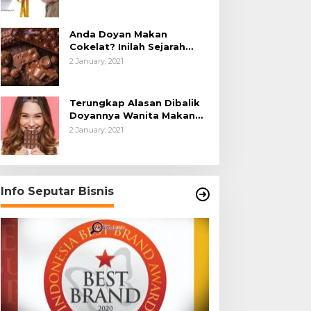
Anda Doyan Makan
Cokelat? Inilah Sejarah
Awalnya Cokelat di Dunia
2 January, 2021
Terungkap Alasan Dibalik
Doyannya Wanita Makan
Cokelat
2 January, 2021
Info Seputar Bisnis