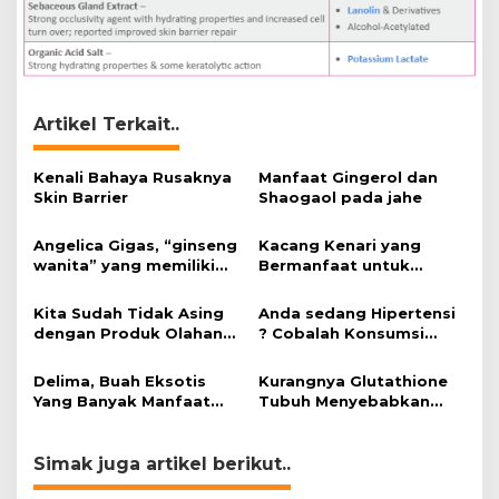
Artikel Terkait..
Kenali Bahaya Rusaknya
Manfaat Gingerol dan
Skin Barrier
Shaogaol pada jahe
Angelica Gigas, “ginseng
Kacang Kenari yang
wanita” yang memiliki
Bermanfaat untuk
peran mengatasi kanker.
Kesehatan (Bukan Hanya
untuk Bahan Kue)
Kita Sudah Tidak Asing
Anda sedang Hipertensi
dengan Produk Olahan
? Cobalah Konsumsi
Kedelai, Tapi Sudah
Cokelat.
Tahu Manfaatnya untuk
Delima, Buah Eksotis
Kurangnya Glutathione
Kesehatan?
Yang Banyak Manfaat
Tubuh Menyebabkan
bagi Tubuh
Obesitas
Simak juga artikel berikut..