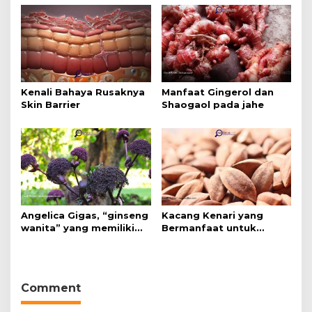
Kenali Bahaya Rusaknya
Manfaat Gingerol dan
Skin Barrier
Shaogaol pada jahe
Angelica Gigas, “ginseng
Kacang Kenari yang
wanita” yang memiliki
Bermanfaat untuk
peran mengatasi kanker.
Kesehatan (Bukan Hanya
untuk Bahan Kue)
Comment