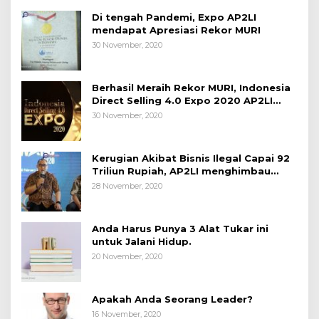
Di tengah Pandemi, Expo AP2LI
mendapat Apresiasi Rekor MURI
30 November, 2020
Berhasil Meraih Rekor MURI, Indonesia
Direct Selling 4.0 Expo 2020 AP2LI
berakhir sangat memuaskan
30 November, 2020
Kerugian Akibat Bisnis Ilegal Capai 92
Triliun Rupiah, AP2LI menghimbau
masyarakat Waspada.
28 November, 2020
Anda Harus Punya 3 Alat Tukar ini
untuk Jalani Hidup.
20 November, 2020
Apakah Anda Seorang Leader?
16 November, 2020