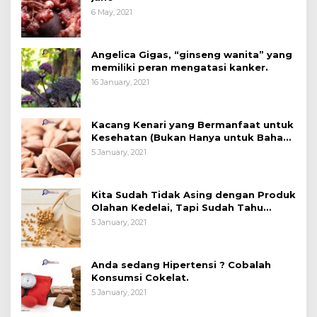
6 May, 2021
Angelica Gigas, “ginseng wanita” yang
memiliki peran mengatasi kanker.
16 January, 2021
Kacang Kenari yang Bermanfaat untuk
Kesehatan (Bukan Hanya untuk Bahan
Kue)
5 January, 2021
Kita Sudah Tidak Asing dengan Produk
Olahan Kedelai, Tapi Sudah Tahu
Manfaatnya untuk Kesehatan?
5 January, 2021
Anda sedang Hipertensi ? Cobalah
Konsumsi Cokelat.
5 January, 2021