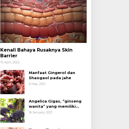
Kenali Bahaya Rusaknya Skin
Barrier
15 April, 2022
Manfaat Gingerol dan
Shaogaol pada jahe
6 May, 2021
Angelica Gigas, “ginseng
wanita” yang memiliki
peran mengatasi kanker.
16 January, 2021