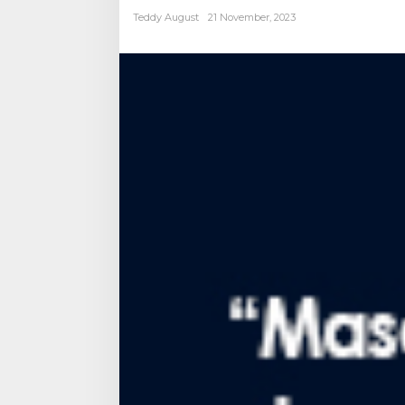
Teddy August
21 November, 2023