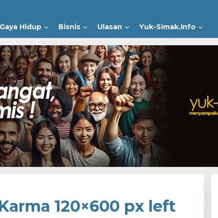
Gaya Hidup
Bisnis
Ulasan
Yuk-Simak.Info
Karma 120×600 px left