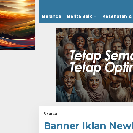
Beranda
Berita Baik
Kesehatan & 
Attachment
Beranda
Banner Iklan New