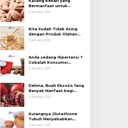
Kacang Kenari yang
Bermanfaat untuk
Kesehatan (Bukan Hanya
5 January, 2021
untuk Bahan Kue)
Kita Sudah Tidak Asing
dengan Produk Olahan
Kedelai, Tapi Sudah Tahu
5 January, 2021
Manfaatnya untuk
Kesehatan?
Anda sedang Hipertensi ?
Cobalah Konsumsi
Cokelat.
5 January, 2021
Delima, Buah Eksotis Yang
Banyak Manfaat bagi
Tubuh
4 January, 2021
Kurangnya Glutathione
Tubuh Menyebabkan
Obesitas
3 January, 2021