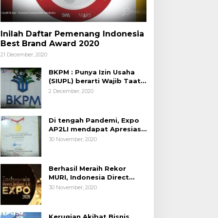
Inilah Daftar Pemenang Indonesia
Best Brand Award 2020
21 December, 2020
BKPM : Punya Izin Usaha
(SIUPL) berarti Wajib Taat
Aturan
2 December, 2020
Di tengah Pandemi, Expo
AP2LI mendapat Apresiasi
Rekor MURI
30 November, 2020
Berhasil Meraih Rekor
MURI, Indonesia Direct
Selling 4.0 Expo 2020
30 November, 2020
AP2LI berakhir sangat
memuaskan
Kerugian Akibat Bisnis