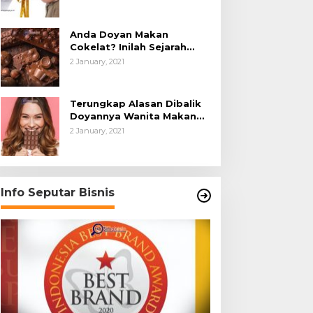
Anda Doyan Makan
Cokelat? Inilah Sejarah
Awalnya Cokelat di Dunia
2 January, 2021
Terungkap Alasan Dibalik
Doyannya Wanita Makan
Cokelat
2 January, 2021
Info Seputar Bisnis