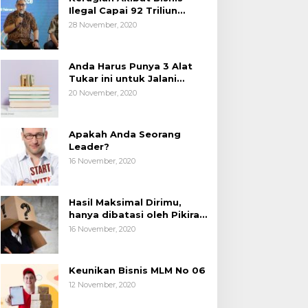
Ilegal Capai 92 Triliun
Rupiah, AP2LI menghimbau
28 November, 2020
masyarakat Waspada.
Anda Harus Punya 3 Alat
Tukar ini untuk Jalani
Hidup.
20 November, 2020
Apakah Anda Seorang
Leader?
16 November, 2020
Hasil Maksimal Dirimu,
hanya dibatasi oleh Pikiran
Negatif.
16 November, 2020
Keunikan Bisnis MLM No 06
12 November, 2020