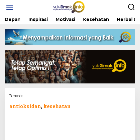
Skip
to
content
Depan
Inspirasi
Motivasi
Kesehatan
Herbal & 
Attachment
Beranda
antioksidan
,
kesehatan