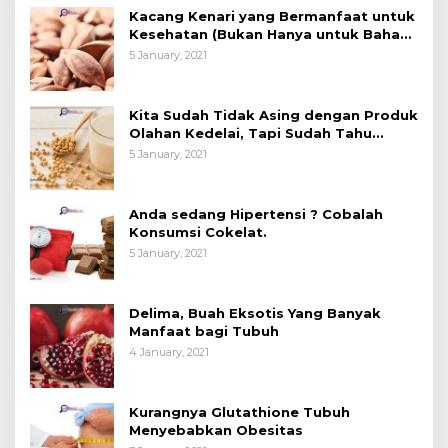
Kacang Kenari yang Bermanfaat untuk
Kesehatan (Bukan Hanya untuk Bahan
Kue)
5 January, 2021
Kita Sudah Tidak Asing dengan Produk
Olahan Kedelai, Tapi Sudah Tahu
Manfaatnya untuk Kesehatan?
5 January, 2021
Anda sedang Hipertensi ? Cobalah
Konsumsi Cokelat.
5 January, 2021
Delima, Buah Eksotis Yang Banyak
Manfaat bagi Tubuh
4 January, 2021
Kurangnya Glutathione Tubuh
Menyebabkan Obesitas