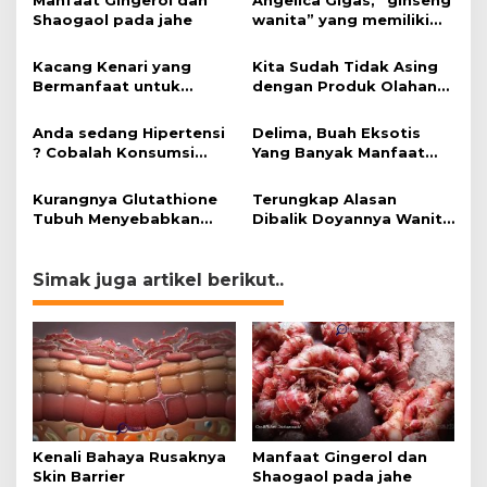
Shaogaol pada jahe
wanita” yang memiliki
peran mengatasi kanker.
Kacang Kenari yang
Kita Sudah Tidak Asing
Bermanfaat untuk
dengan Produk Olahan
Kesehatan (Bukan Hanya
Kedelai, Tapi Sudah
untuk Bahan Kue)
Tahu Manfaatnya untuk
Anda sedang Hipertensi
Delima, Buah Eksotis
Kesehatan?
? Cobalah Konsumsi
Yang Banyak Manfaat
Cokelat.
bagi Tubuh
Kurangnya Glutathione
Terungkap Alasan
Tubuh Menyebabkan
Dibalik Doyannya Wanita
Obesitas
Makan Cokelat
Simak juga artikel berikut..
Kenali Bahaya Rusaknya
Manfaat Gingerol dan
Skin Barrier
Shaogaol pada jahe