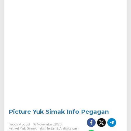
Picture Yuk Simak Info Pegagan
Teddy August
16 November, 2020
Artikel Yuk Simak Info
,
Herbal & Antioksidan
,