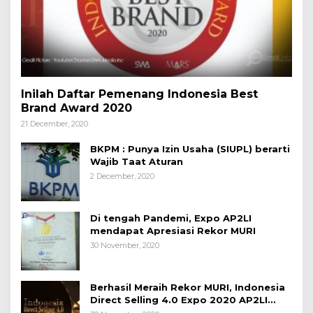
Inilah Daftar Pemenang Indonesia Best
Brand Award 2020
21 December, 2020
BKPM : Punya Izin Usaha (SIUPL) berarti
Wajib Taat Aturan
2 December, 2020
Di tengah Pandemi, Expo AP2LI
mendapat Apresiasi Rekor MURI
30 November, 2020
Berhasil Meraih Rekor MURI, Indonesia
Direct Selling 4.0 Expo 2020 AP2LI
berakhir sangat memuaskan