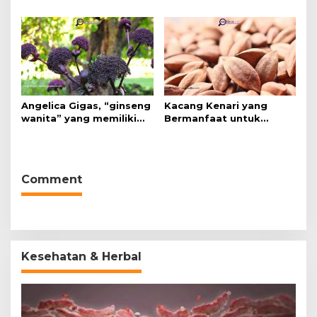
Angelica Gigas, “ginseng
Kacang Kenari yang
wanita” yang memiliki
Bermanfaat untuk
peran mengatasi kanker.
Kesehatan (Bukan Hanya
untuk Bahan Kue)
Comment
Kesehatan & Herbal