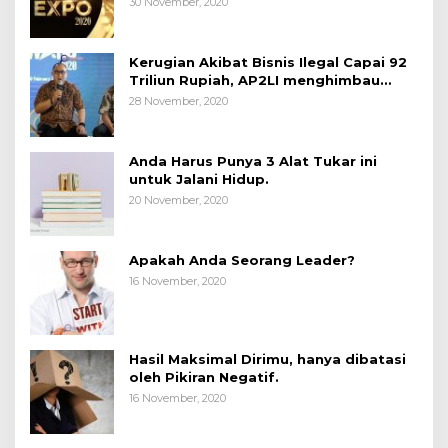
30 November, 2020
Kerugian Akibat Bisnis Ilegal Capai 92
Triliun Rupiah, AP2LI menghimbau
masyarakat Waspada.
28 November, 2020
Anda Harus Punya 3 Alat Tukar ini
untuk Jalani Hidup.
20 November, 2020
Apakah Anda Seorang Leader?
16 November, 2020
Hasil Maksimal Dirimu, hanya dibatasi
oleh Pikiran Negatif.
16 November, 2020