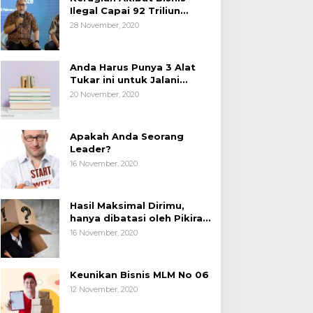
Ilegal Capai 92 Triliun
Rupiah, AP2LI menghimbau
28 November, 2020
masyarakat Waspada.
Anda Harus Punya 3 Alat
Tukar ini untuk Jalani
Hidup.
20 November, 2020
Apakah Anda Seorang
Leader?
16 November, 2020
Hasil Maksimal Dirimu,
hanya dibatasi oleh Pikiran
Negatif.
16 November, 2020
Keunikan Bisnis MLM No 06
12 November, 2020