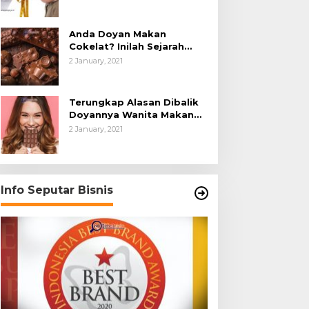
Anda Doyan Makan
Cokelat? Inilah Sejarah
Awalnya Cokelat di Dunia
2 January, 2021
Terungkap Alasan Dibalik
Doyannya Wanita Makan
Cokelat
2 January, 2021
Info Seputar Bisnis