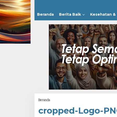
Beranda
Berita Baik
Kesehatan & 
Attachment
Beranda
cropped-Logo-PNG