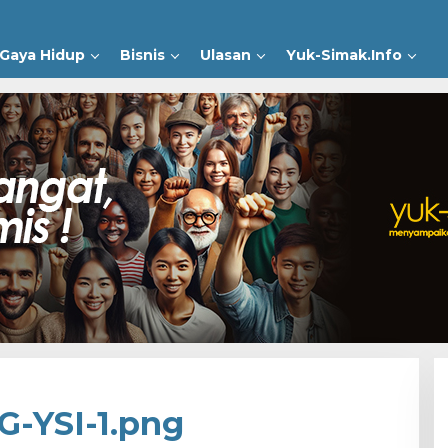
Gaya Hidup
Bisnis
Ulasan
Yuk-Simak.Info
-YSI-1.png