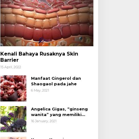
Kenali Bahaya Rusaknya Skin
Barrier
15 April, 2022
Manfaat Gingerol dan
Shaogaol pada jahe
6 May, 2021
Angelica Gigas, “ginseng
wanita” yang memiliki
peran mengatasi kanker.
16 January, 2021