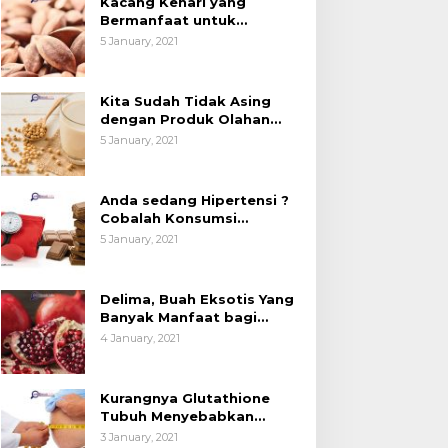
Kacang Kenari yang
Bermanfaat untuk
Kesehatan (Bukan Hanya
5 January, 2021
untuk Bahan Kue)
Kita Sudah Tidak Asing
dengan Produk Olahan
Kedelai, Tapi Sudah Tahu
5 January, 2021
Manfaatnya untuk
Kesehatan?
Anda sedang Hipertensi ?
Cobalah Konsumsi
Cokelat.
5 January, 2021
Delima, Buah Eksotis Yang
Banyak Manfaat bagi
Tubuh
4 January, 2021
Kurangnya Glutathione
Tubuh Menyebabkan
Obesitas
3 January, 2021