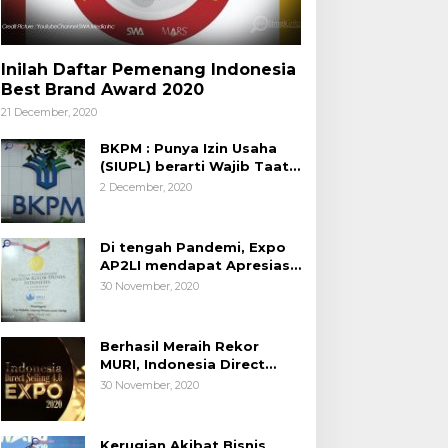
Inilah Daftar Pemenang Indonesia
Best Brand Award 2020
21 December, 2020
BKPM : Punya Izin Usaha
(SIUPL) berarti Wajib Taat
Aturan
2 December, 2020
Di tengah Pandemi, Expo
AP2LI mendapat Apresiasi
Rekor MURI
30 November, 2020
Berhasil Meraih Rekor
MURI, Indonesia Direct
Selling 4.0 Expo 2020
30 November, 2020
AP2LI berakhir sangat
memuaskan
Kerugian Akibat Bisnis