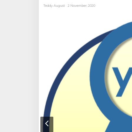
Teddy August
2 November, 2020