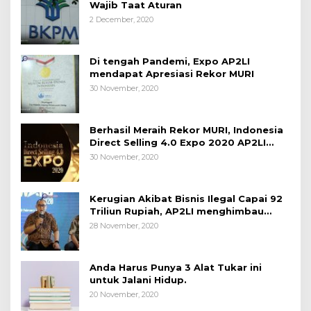
Wajib Taat Aturan
2 December, 2020
Di tengah Pandemi, Expo AP2LI
mendapat Apresiasi Rekor MURI
30 November, 2020
Berhasil Meraih Rekor MURI, Indonesia
Direct Selling 4.0 Expo 2020 AP2LI
berakhir sangat memuaskan
30 November, 2020
Kerugian Akibat Bisnis Ilegal Capai 92
Triliun Rupiah, AP2LI menghimbau
masyarakat Waspada.
28 November, 2020
Anda Harus Punya 3 Alat Tukar ini
untuk Jalani Hidup.
20 November, 2020