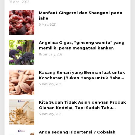
15 April, 2022
Manfaat Gingerol dan Shaogaol pada
jahe
6 May, 2021
Angelica Gigas, “ginseng wanita” yang
memiliki peran mengatasi kanker.
16 January, 2021
Kacang Kenari yang Bermanfaat untuk
Kesehatan (Bukan Hanya untuk Bahan
Kue)
5 January, 2021
Kita Sudah Tidak Asing dengan Produk
Olahan Kedelai, Tapi Sudah Tahu
Manfaatnya untuk Kesehatan?
5 January, 2021
Anda sedang Hipertensi ? Cobalah