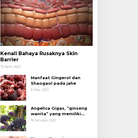
Kenali Bahaya Rusaknya Skin
Barrier
15 April, 2022
Manfaat Gingerol dan
Shaogaol pada jahe
6 May, 2021
Angelica Gigas, “ginseng
wanita” yang memiliki
peran mengatasi kanker.
16 January, 2021