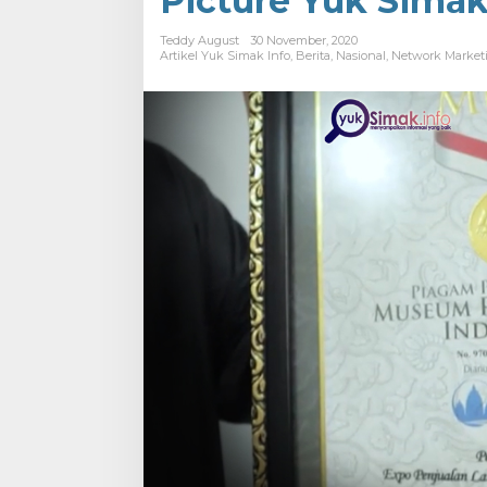
Picture Yuk Simak
Teddy August
30 November, 2020
Artikel Yuk Simak Info
,
Berita
,
Nasional
,
Network Market