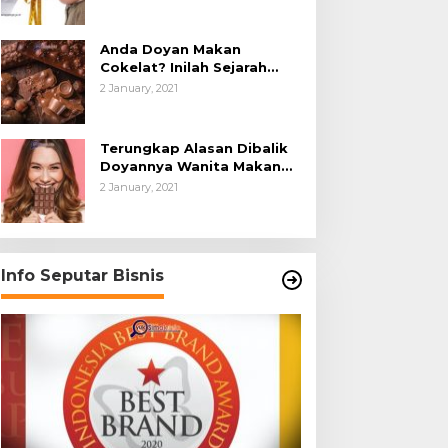
Anda Doyan Makan
Cokelat? Inilah Sejarah
Awalnya Cokelat di Dunia
2 January, 2021
Terungkap Alasan Dibalik
Doyannya Wanita Makan
Cokelat
2 January, 2021
Info Seputar Bisnis