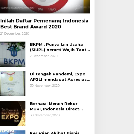
Inilah Daftar Pemenang Indonesia
Best Brand Award 2020
21 December, 2020
BKPM : Punya Izin Usaha
(SIUPL) berarti Wajib Taat
Aturan
2 December, 2020
Di tengah Pandemi, Expo
AP2LI mendapat Apresiasi
Rekor MURI
30 November, 2020
Berhasil Meraih Rekor
MURI, Indonesia Direct
Selling 4.0 Expo 2020
30 November, 2020
AP2LI berakhir sangat
memuaskan
Kerugian Akibat Bisnis