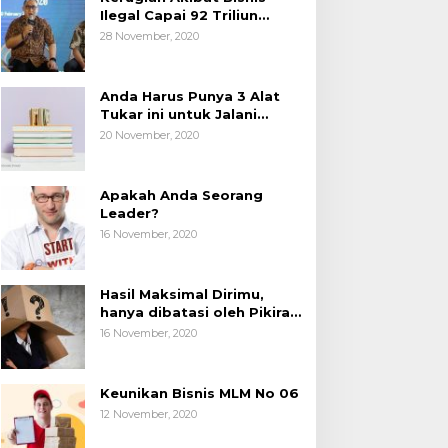
Ilegal Capai 92 Triliun
Rupiah, AP2LI menghimbau
28 November, 2020
masyarakat Waspada.
Anda Harus Punya 3 Alat
Tukar ini untuk Jalani
Hidup.
20 November, 2020
Apakah Anda Seorang
Leader?
16 November, 2020
Hasil Maksimal Dirimu,
hanya dibatasi oleh Pikiran
Negatif.
16 November, 2020
Keunikan Bisnis MLM No 06
12 November, 2020