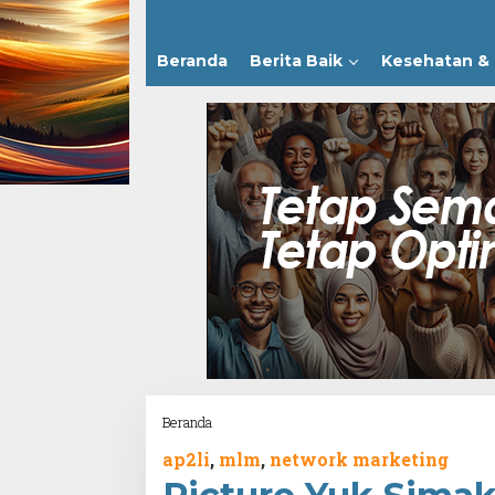
Beranda
Berita Baik
Kesehatan & 
Attachment
Beranda
ap2li
,
mlm
,
network marketing