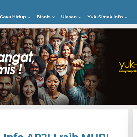
Gaya Hidup
Bisnis
Ulasan
Yuk-Simak.Info