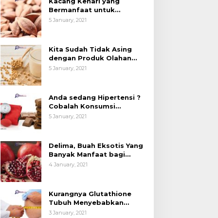
Kacang Kenari yang
Bermanfaat untuk
Kesehatan (Bukan Hanya
5 January, 2021
untuk Bahan Kue)
Kita Sudah Tidak Asing
dengan Produk Olahan
Kedelai, Tapi Sudah Tahu
5 January, 2021
Manfaatnya untuk
Kesehatan?
Anda sedang Hipertensi ?
Cobalah Konsumsi
Cokelat.
5 January, 2021
Delima, Buah Eksotis Yang
Banyak Manfaat bagi
Tubuh
4 January, 2021
Kurangnya Glutathione
Tubuh Menyebabkan
Obesitas
3 January, 2021