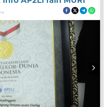
 Info AP2LI raih MURI
ing