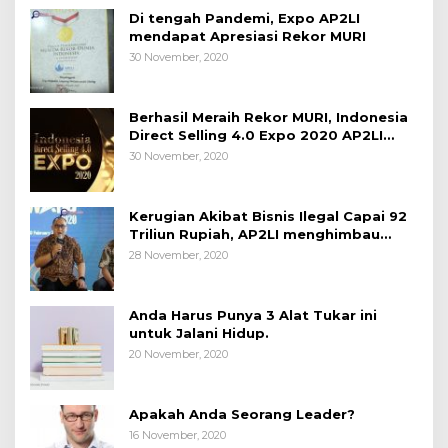
Di tengah Pandemi, Expo AP2LI
mendapat Apresiasi Rekor MURI
30 November, 2020
Berhasil Meraih Rekor MURI, Indonesia
Direct Selling 4.0 Expo 2020 AP2LI
berakhir sangat memuaskan
30 November, 2020
Kerugian Akibat Bisnis Ilegal Capai 92
Triliun Rupiah, AP2LI menghimbau
masyarakat Waspada.
28 November, 2020
Anda Harus Punya 3 Alat Tukar ini
untuk Jalani Hidup.
20 November, 2020
Apakah Anda Seorang Leader?
16 November, 2020