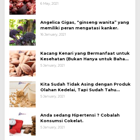
6 May, 2021
Angelica Gigas, “ginseng wanita” yang
memiliki peran mengatasi kanker.
16 January, 2021
Kacang Kenari yang Bermanfaat untuk
Kesehatan (Bukan Hanya untuk Bahan
Kue)
5 January, 2021
Kita Sudah Tidak Asing dengan Produk
Olahan Kedelai, Tapi Sudah Tahu
Manfaatnya untuk Kesehatan?
5 January, 2021
Anda sedang Hipertensi ? Cobalah
Konsumsi Cokelat.
5 January, 2021