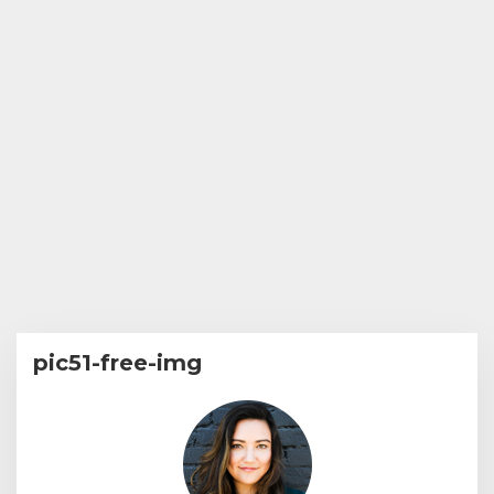
pic51-free-img
|
1
October,
2018
By
Teddy
August