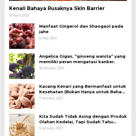
Kenali Bahaya Rusaknya Skin Barrier
15 April, 2022
Manfaat Gingerol dan Shaogaol pada
jahe
6 May, 2021
Angelica Gigas, “ginseng wanita” yang
memiliki peran mengatasi kanker.
16 January, 2021
Kacang Kenari yang Bermanfaat untuk
Kesehatan (Bukan Hanya untuk Bahan
Kue)
5 January, 2021
Kita Sudah Tidak Asing dengan Produk
Olahan Kedelai, Tapi Sudah Tahu
Manfaatnya untuk Kesehatan?
5 January, 2021