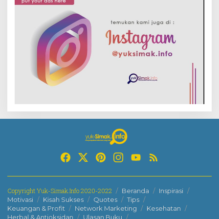
Copyright Yuk-Simak.Info 2020-2022
Beranda
Inspirasi
Motivasi
Kisah Sukses
Quotes
Tips
Keuangan & Profit
Network Marketing
Kesehatan
Herbal & Antioksidan
Ulasan Buku