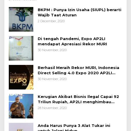
BKPM : Punya Izin Usaha (SIUPL) berarti
Wajib Taat Aturan
2 December, 2020
Di tengah Pandemi, Expo AP2LI
mendapat Apresiasi Rekor MURI
30 November, 2020
Berhasil Meraih Rekor MURI, Indonesia
Direct Selling 4.0 Expo 2020 AP2LI
berakhir sangat memuaskan
30 November, 2020
Kerugian Akibat Bisnis Ilegal Capai 92
Triliun Rupiah, AP2LI menghimbau
masyarakat Waspada.
28 November, 2020
Anda Harus Punya 3 Alat Tukar ini
untuk Jalani Hidup.