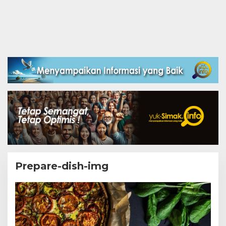
Prepare-dish-img
|
23
January,
2020
By
Teddy
August