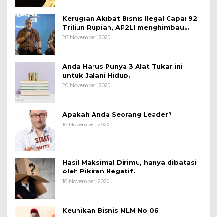
Kerugian Akibat Bisnis Ilegal Capai 92
Triliun Rupiah, AP2LI menghimbau
masyarakat Waspada.
28 November, 2020
Anda Harus Punya 3 Alat Tukar ini
untuk Jalani Hidup.
20 November, 2020
Apakah Anda Seorang Leader?
16 November, 2020
Hasil Maksimal Dirimu, hanya dibatasi
oleh Pikiran Negatif.
16 November, 2020
Keunikan Bisnis MLM No 06