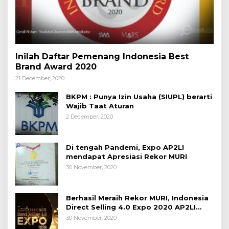
Inilah Daftar Pemenang Indonesia Best
Brand Award 2020
21 December, 2020
BKPM : Punya Izin Usaha (SIUPL) berarti
Wajib Taat Aturan
2 December, 2020
Di tengah Pandemi, Expo AP2LI
mendapat Apresiasi Rekor MURI
30 November, 2020
Berhasil Meraih Rekor MURI, Indonesia
Direct Selling 4.0 Expo 2020 AP2LI
berakhir sangat memuaskan
30 November, 2020