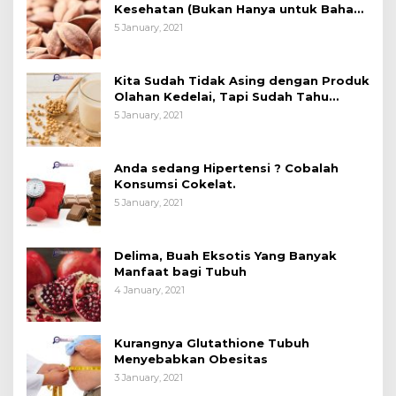
Kesehatan (Bukan Hanya untuk Bahan
Kue)
5 January, 2021
Kita Sudah Tidak Asing dengan Produk
Olahan Kedelai, Tapi Sudah Tahu
Manfaatnya untuk Kesehatan?
5 January, 2021
Anda sedang Hipertensi ? Cobalah
Konsumsi Cokelat.
5 January, 2021
Delima, Buah Eksotis Yang Banyak
Manfaat bagi Tubuh
4 January, 2021
Kurangnya Glutathione Tubuh
Menyebabkan Obesitas
3 January, 2021