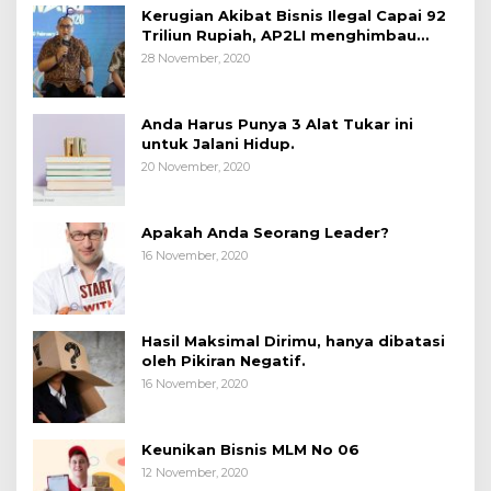
Kerugian Akibat Bisnis Ilegal Capai 92
Triliun Rupiah, AP2LI menghimbau
masyarakat Waspada.
28 November, 2020
Anda Harus Punya 3 Alat Tukar ini
untuk Jalani Hidup.
20 November, 2020
Apakah Anda Seorang Leader?
16 November, 2020
Hasil Maksimal Dirimu, hanya dibatasi
oleh Pikiran Negatif.
16 November, 2020
Keunikan Bisnis MLM No 06
12 November, 2020