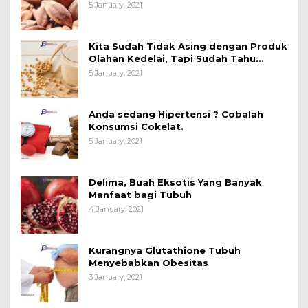
Kue)
5 January, 2021
Kita Sudah Tidak Asing dengan Produk
Olahan Kedelai, Tapi Sudah Tahu
Manfaatnya untuk Kesehatan?
5 January, 2021
Anda sedang Hipertensi ? Cobalah
Konsumsi Cokelat.
5 January, 2021
Delima, Buah Eksotis Yang Banyak
Manfaat bagi Tubuh
4 January, 2021
Kurangnya Glutathione Tubuh
Menyebabkan Obesitas
3 January, 2021