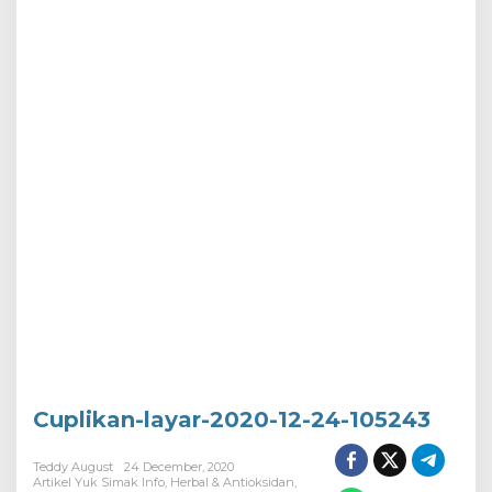
Cuplikan-layar-2020-12-24-105243
Teddy August
24 December, 2020
Artikel Yuk Simak Info
,
Herbal & Antioksidan
,