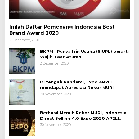
Inilah Daftar Pemenang Indonesia Best
Brand Award 2020
21 December, 2020
BKPM : Punya Izin Usaha (SIUPL) berarti
Wajib Taat Aturan
2 December, 2020
Di tengah Pandemi, Expo AP2LI
mendapat Apresiasi Rekor MURI
30 November, 2020
Berhasil Meraih Rekor MURI, Indonesia
Direct Selling 4.0 Expo 2020 AP2LI
berakhir sangat memuaskan
30 November, 2020