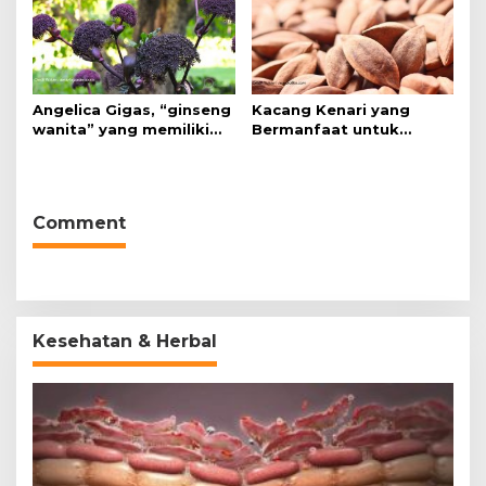
Angelica Gigas, “ginseng
Kacang Kenari yang
wanita” yang memiliki
Bermanfaat untuk
peran mengatasi kanker.
Kesehatan (Bukan Hanya
untuk Bahan Kue)
Comment
Kesehatan & Herbal