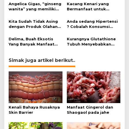
Angelica Gigas, “ginseng
Kacang Kenari yang
wanita” yang memiliki
Bermanfaat untuk
peran mengatasi kanker.
Kesehatan (Bukan Hanya
untuk Bahan Kue)
Kita Sudah Tidak Asing
Anda sedang Hipertensi
dengan Produk Olahan
? Cobalah Konsumsi
Kedelai, Tapi Sudah
Cokelat.
Tahu Manfaatnya untuk
Delima, Buah Eksotis
Kurangnya Glutathione
Kesehatan?
Yang Banyak Manfaat
Tubuh Menyebabkan
bagi Tubuh
Obesitas
Simak juga artikel berikut..
Kenali Bahaya Rusaknya
Manfaat Gingerol dan
Skin Barrier
Shaogaol pada jahe