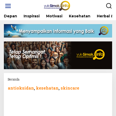
Skip
to
content
Depan
Inspirasi
Motivasi
Kesehatan
Herbal & 
Attachment
Beranda
antioksidan
,
kesehatan
,
skincare