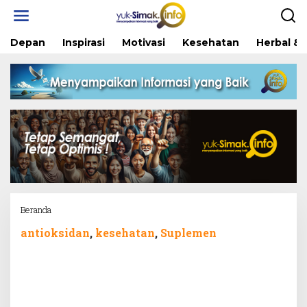
Skip
to
content
Depan
Inspirasi
Motivasi
Kesehatan
Herbal & 
Attachment
Beranda
antioksidan
,
kesehatan
,
Suplemen