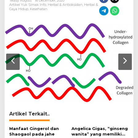
Teddy August
16 December, 2020
Artikel Yuk Simak Info
,
Herbal & Antioksidan
,
Herbal &
Gaya Hidup
,
Kesehatan
Artikel Terkait..
Manfaat Gingerol dan
Angelica Gigas, “ginseng
Shaogaol pada jahe
wanita” yang memiliki