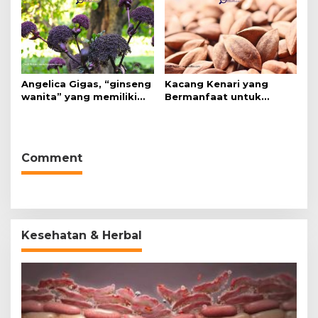
Angelica Gigas, “ginseng
Kacang Kenari yang
wanita” yang memiliki
Bermanfaat untuk
peran mengatasi kanker.
Kesehatan (Bukan Hanya
untuk Bahan Kue)
Comment
Kesehatan & Herbal