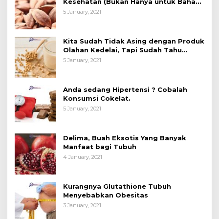
Kesehatan (Bukan Hanya untuk Bahan
Kue)
5 January, 2021
Kita Sudah Tidak Asing dengan Produk
Olahan Kedelai, Tapi Sudah Tahu
Manfaatnya untuk Kesehatan?
5 January, 2021
Anda sedang Hipertensi ? Cobalah
Konsumsi Cokelat.
5 January, 2021
Delima, Buah Eksotis Yang Banyak
Manfaat bagi Tubuh
4 January, 2021
Kurangnya Glutathione Tubuh
Menyebabkan Obesitas
3 January, 2021