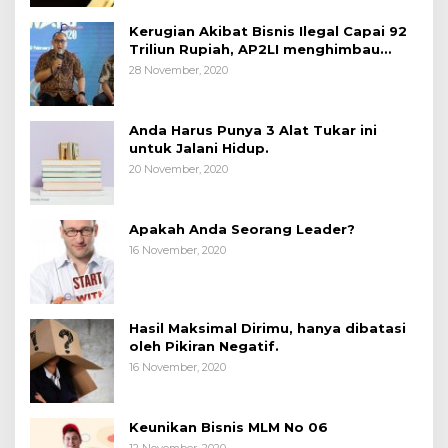
Kerugian Akibat Bisnis Ilegal Capai 92
Triliun Rupiah, AP2LI menghimbau
masyarakat Waspada.
28 November, 2020
Anda Harus Punya 3 Alat Tukar ini
untuk Jalani Hidup.
20 November, 2020
Apakah Anda Seorang Leader?
16 November, 2020
Hasil Maksimal Dirimu, hanya dibatasi
oleh Pikiran Negatif.
16 November, 2020
Keunikan Bisnis MLM No 06