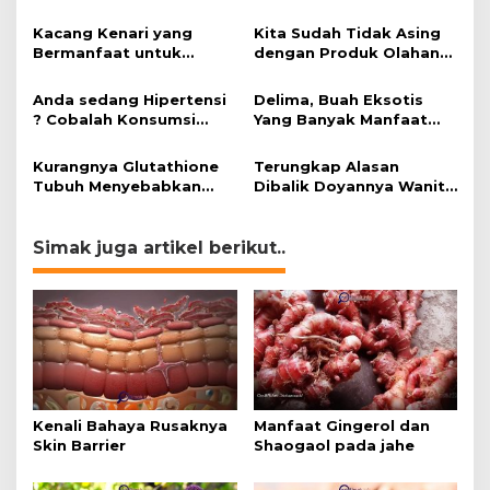
peran mengatasi kanker.
Kacang Kenari yang
Kita Sudah Tidak Asing
Bermanfaat untuk
dengan Produk Olahan
Kesehatan (Bukan Hanya
Kedelai, Tapi Sudah
untuk Bahan Kue)
Tahu Manfaatnya untuk
Anda sedang Hipertensi
Delima, Buah Eksotis
Kesehatan?
? Cobalah Konsumsi
Yang Banyak Manfaat
Cokelat.
bagi Tubuh
Kurangnya Glutathione
Terungkap Alasan
Tubuh Menyebabkan
Dibalik Doyannya Wanita
Obesitas
Makan Cokelat
Simak juga artikel berikut..
Kenali Bahaya Rusaknya
Manfaat Gingerol dan
Skin Barrier
Shaogaol pada jahe