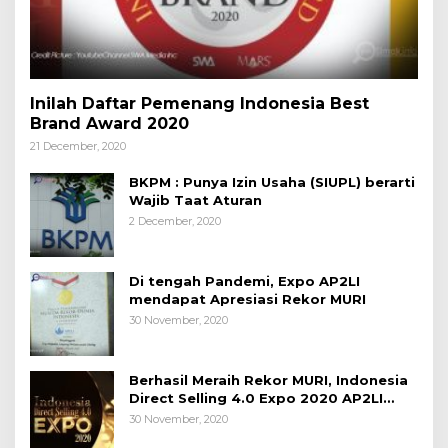
Inilah Daftar Pemenang Indonesia Best
Brand Award 2020
21 December, 2020
BKPM : Punya Izin Usaha (SIUPL) berarti
Wajib Taat Aturan
2 December, 2020
Di tengah Pandemi, Expo AP2LI
mendapat Apresiasi Rekor MURI
30 November, 2020
Berhasil Meraih Rekor MURI, Indonesia
Direct Selling 4.0 Expo 2020 AP2LI
berakhir sangat memuaskan
30 November, 2020