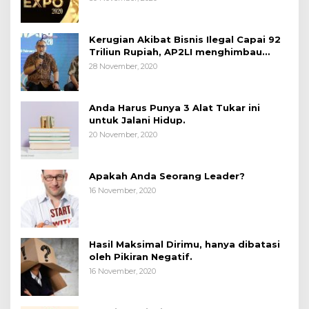
Kerugian Akibat Bisnis Ilegal Capai 92
Triliun Rupiah, AP2LI menghimbau
masyarakat Waspada.
28 November, 2020
Anda Harus Punya 3 Alat Tukar ini
untuk Jalani Hidup.
20 November, 2020
Apakah Anda Seorang Leader?
16 November, 2020
Hasil Maksimal Dirimu, hanya dibatasi
oleh Pikiran Negatif.
16 November, 2020