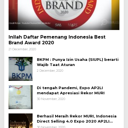
Inilah Daftar Pemenang Indonesia Best
Brand Award 2020
21 December, 2020
BKPM : Punya Izin Usaha (SIUPL) berarti
Wajib Taat Aturan
2 December, 2020
Di tengah Pandemi, Expo AP2LI
mendapat Apresiasi Rekor MURI
30 November, 2020
Berhasil Meraih Rekor MURI, Indonesia
Direct Selling 4.0 Expo 2020 AP2LI
berakhir sangat memuaskan
30 November, 2020