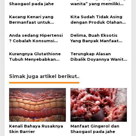
Shaogaol pada jahe
wanita” yang memiliki
peran mengatasi kanker.
Kacang Kenari yang
Kita Sudah Tidak Asing
Bermanfaat untuk
dengan Produk Olahan
Kesehatan (Bukan Hanya
Kedelai, Tapi Sudah
untuk Bahan Kue)
Tahu Manfaatnya untuk
Anda sedang Hipertensi
Delima, Buah Eksotis
Kesehatan?
? Cobalah Konsumsi
Yang Banyak Manfaat
Cokelat.
bagi Tubuh
Kurangnya Glutathione
Terungkap Alasan
Tubuh Menyebabkan
Dibalik Doyannya Wanita
Obesitas
Makan Cokelat
Simak juga artikel berikut..
Kenali Bahaya Rusaknya
Manfaat Gingerol dan
Skin Barrier
Shaogaol pada jahe