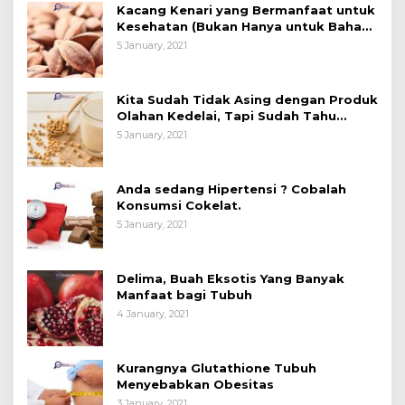
Kacang Kenari yang Bermanfaat untuk
Kesehatan (Bukan Hanya untuk Bahan
Kue)
5 January, 2021
Kita Sudah Tidak Asing dengan Produk
Olahan Kedelai, Tapi Sudah Tahu
Manfaatnya untuk Kesehatan?
5 January, 2021
Anda sedang Hipertensi ? Cobalah
Konsumsi Cokelat.
5 January, 2021
Delima, Buah Eksotis Yang Banyak
Manfaat bagi Tubuh
4 January, 2021
Kurangnya Glutathione Tubuh
Menyebabkan Obesitas
3 January, 2021