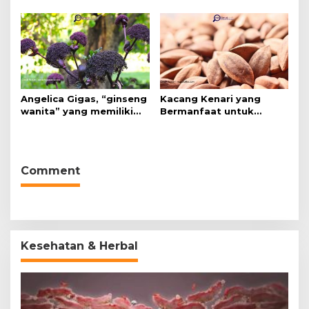
Angelica Gigas, “ginseng
Kacang Kenari yang
wanita” yang memiliki
Bermanfaat untuk
peran mengatasi kanker.
Kesehatan (Bukan Hanya
untuk Bahan Kue)
Comment
Kesehatan & Herbal