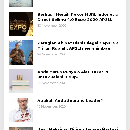
Berhasil Meraih Rekor MURI, Indonesia
Direct Selling 4.0 Expo 2020 AP2LI
berakhir sangat memuaskan
30 November, 2020
Kerugian Akibat Bisnis Ilegal Capai 92
Triliun Rupiah, AP2LI menghimbau
masyarakat Waspada.
28 November, 2020
Anda Harus Punya 3 Alat Tukar ini
untuk Jalani Hidup.
20 November, 2020
Apakah Anda Seorang Leader?
16 November, 2020
Hasil Maksimal Dirimu, hanya dibatasi