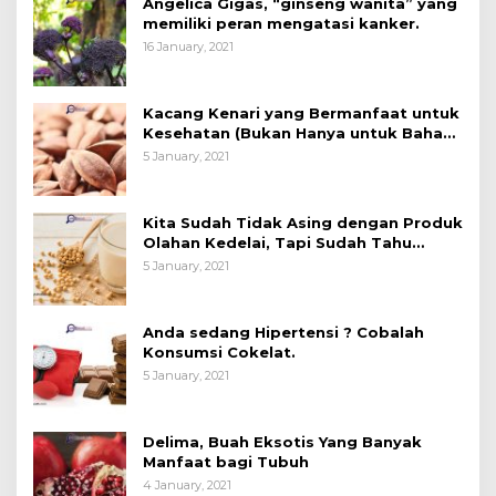
Angelica Gigas, “ginseng wanita” yang
memiliki peran mengatasi kanker.
16 January, 2021
Kacang Kenari yang Bermanfaat untuk
Kesehatan (Bukan Hanya untuk Bahan
Kue)
5 January, 2021
Kita Sudah Tidak Asing dengan Produk
Olahan Kedelai, Tapi Sudah Tahu
Manfaatnya untuk Kesehatan?
5 January, 2021
Anda sedang Hipertensi ? Cobalah
Konsumsi Cokelat.
5 January, 2021
Delima, Buah Eksotis Yang Banyak
Manfaat bagi Tubuh
4 January, 2021