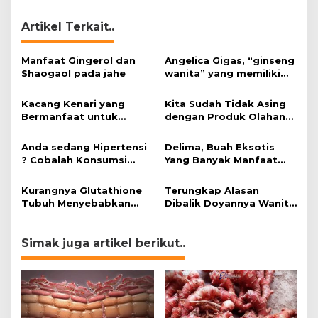
Artikel Terkait..
Manfaat Gingerol dan
Angelica Gigas, “ginseng
Shaogaol pada jahe
wanita” yang memiliki
peran mengatasi kanker.
Kacang Kenari yang
Kita Sudah Tidak Asing
Bermanfaat untuk
dengan Produk Olahan
Kesehatan (Bukan Hanya
Kedelai, Tapi Sudah
untuk Bahan Kue)
Tahu Manfaatnya untuk
Anda sedang Hipertensi
Delima, Buah Eksotis
Kesehatan?
? Cobalah Konsumsi
Yang Banyak Manfaat
Cokelat.
bagi Tubuh
Kurangnya Glutathione
Terungkap Alasan
Tubuh Menyebabkan
Dibalik Doyannya Wanita
Obesitas
Makan Cokelat
Simak juga artikel berikut..