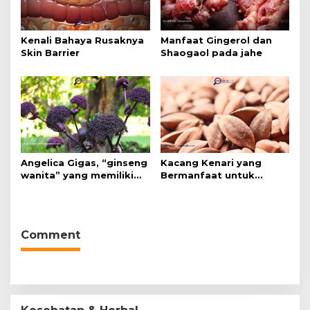
Kenali Bahaya Rusaknya
Manfaat Gingerol dan
Skin Barrier
Shaogaol pada jahe
Angelica Gigas, “ginseng
Kacang Kenari yang
wanita” yang memiliki
Bermanfaat untuk
peran mengatasi kanker.
Kesehatan (Bukan Hanya
untuk Bahan Kue)
Comment