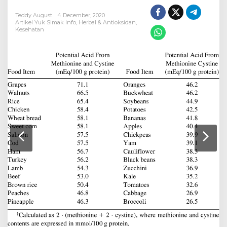
Teddy August
4 December, 2020
Artikel Yuk Simak Info
,
Herbal & Antioksidan
,
Kesehatan