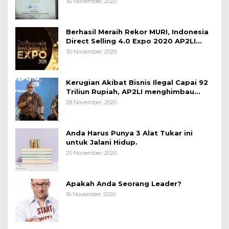
30 November, 2020
Berhasil Meraih Rekor MURI, Indonesia
Direct Selling 4.0 Expo 2020 AP2LI
berakhir sangat memuaskan
30 November, 2020
Kerugian Akibat Bisnis Ilegal Capai 92
Triliun Rupiah, AP2LI menghimbau
masyarakat Waspada.
28 November, 2020
Anda Harus Punya 3 Alat Tukar ini
untuk Jalani Hidup.
20 November, 2020
Apakah Anda Seorang Leader?
16 November, 2020