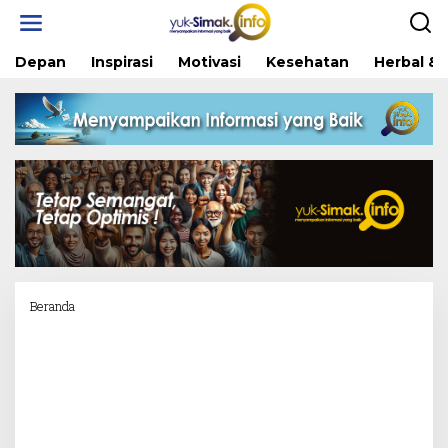
Skip
to
content
Depan
Inspirasi
Motivasi
Kesehatan
Herbal & 
Attachment
Beranda