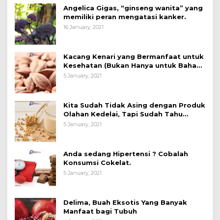
Angelica Gigas, “ginseng wanita” yang
memiliki peran mengatasi kanker.
16 January, 2021
Kacang Kenari yang Bermanfaat untuk
Kesehatan (Bukan Hanya untuk Bahan
Kue)
5 January, 2021
Kita Sudah Tidak Asing dengan Produk
Olahan Kedelai, Tapi Sudah Tahu
Manfaatnya untuk Kesehatan?
5 January, 2021
Anda sedang Hipertensi ? Cobalah
Konsumsi Cokelat.
5 January, 2021
Delima, Buah Eksotis Yang Banyak
Manfaat bagi Tubuh