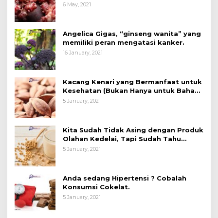
6 May, 2021
Angelica Gigas, “ginseng wanita” yang
memiliki peran mengatasi kanker.
16 January, 2021
Kacang Kenari yang Bermanfaat untuk
Kesehatan (Bukan Hanya untuk Bahan
Kue)
5 January, 2021
Kita Sudah Tidak Asing dengan Produk
Olahan Kedelai, Tapi Sudah Tahu
Manfaatnya untuk Kesehatan?
5 January, 2021
Anda sedang Hipertensi ? Cobalah
Konsumsi Cokelat.
5 January, 2021