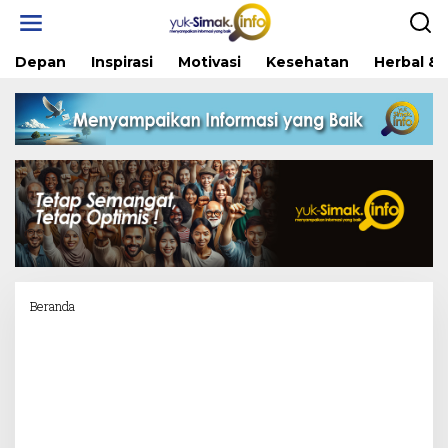
Skip
to
content
Depan
Inspirasi
Motivasi
Kesehatan
Herbal & 
Attachment
Beranda