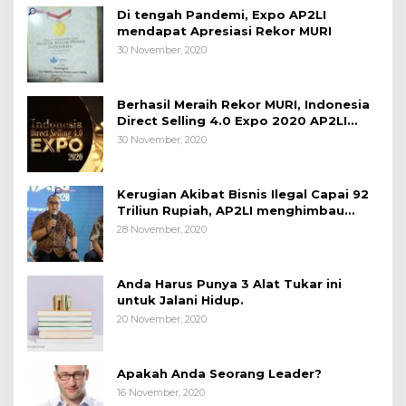
Di tengah Pandemi, Expo AP2LI
mendapat Apresiasi Rekor MURI
30 November, 2020
Berhasil Meraih Rekor MURI, Indonesia
Direct Selling 4.0 Expo 2020 AP2LI
berakhir sangat memuaskan
30 November, 2020
Kerugian Akibat Bisnis Ilegal Capai 92
Triliun Rupiah, AP2LI menghimbau
masyarakat Waspada.
28 November, 2020
Anda Harus Punya 3 Alat Tukar ini
untuk Jalani Hidup.
20 November, 2020
Apakah Anda Seorang Leader?
16 November, 2020