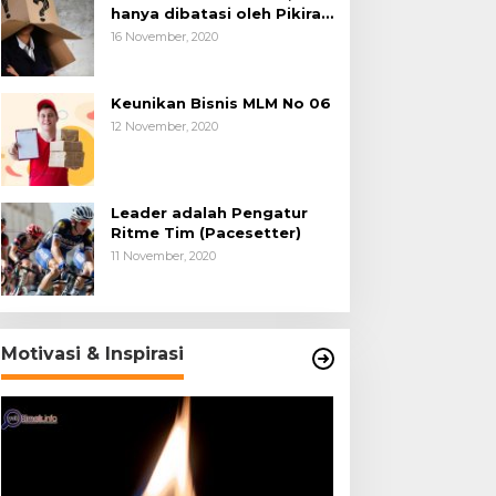
hanya dibatasi oleh Pikiran
Negatif.
16 November, 2020
Keunikan Bisnis MLM No 06
12 November, 2020
Leader adalah Pengatur
Ritme Tim (Pacesetter)
11 November, 2020
Motivasi & Inspirasi