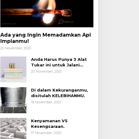
Ada yang Ingin Memadamkan Api
Impianmu!
20 November, 2020
Anda Harus Punya 3 Alat
Tukar ini untuk Jalani
Hidup.
20 November, 2020
Di dalam Kekuranganmu,
disitulah KELEBIHANMU.
19 November, 2020
Kenyamanan VS
Kesengsaraan.
17 November, 2020