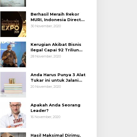
Berhasil Meraih Rekor
MURI, Indonesia Direct
Selling 4.0 Expo 2020
30 November, 2020
AP2LI berakhir sangat
memuaskan
Kerugian Akibat Bisnis
Ilegal Capai 92 Triliun
Rupiah, AP2LI menghimbau
28 November, 2020
masyarakat Waspada.
Anda Harus Punya 3 Alat
Tukar ini untuk Jalani
Hidup.
20 November, 2020
Apakah Anda Seorang
Leader?
16 November, 2020
Hasil Maksimal Dirimu,