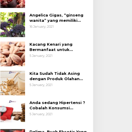
Angelica Gigas, “ginseng
wanita” yang memiliki
peran mengatasi kanker.
16 January, 2021
Kacang Kenari yang
Bermanfaat untuk
Kesehatan (Bukan Hanya
5 January, 2021
untuk Bahan Kue)
Kita Sudah Tidak Asing
dengan Produk Olahan
Kedelai, Tapi Sudah Tahu
5 January, 2021
Manfaatnya untuk
Kesehatan?
Anda sedang Hipertensi ?
Cobalah Konsumsi
Cokelat.
5 January, 2021
Delima, Buah Eksotis Yang