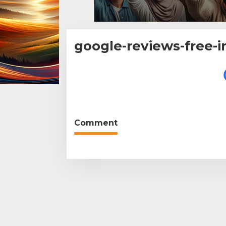
google-reviews-free-
|
3
October,
2018
By
Teddy
August
Comment