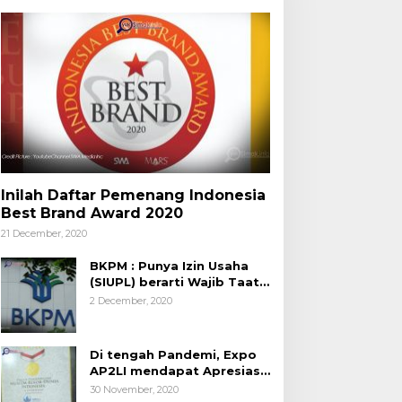
Inilah Daftar Pemenang Indonesia
Best Brand Award 2020
21 December, 2020
BKPM : Punya Izin Usaha
(SIUPL) berarti Wajib Taat
Aturan
2 December, 2020
Di tengah Pandemi, Expo
AP2LI mendapat Apresiasi
Rekor MURI
30 November, 2020