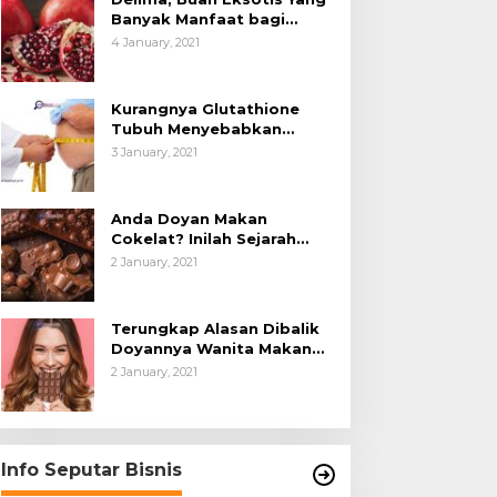
Banyak Manfaat bagi
Tubuh
4 January, 2021
Kurangnya Glutathione
Tubuh Menyebabkan
Obesitas
3 January, 2021
Anda Doyan Makan
Cokelat? Inilah Sejarah
Awalnya Cokelat di Dunia
2 January, 2021
Terungkap Alasan Dibalik
Doyannya Wanita Makan
Cokelat
2 January, 2021
Info Seputar Bisnis