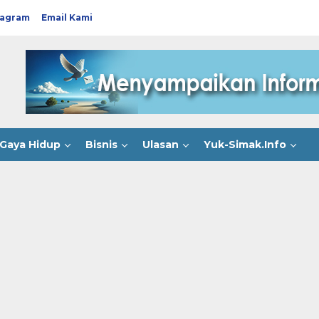
tagram
Email Kami
Gaya Hidup
Bisnis
Ulasan
Yuk-Simak.Info