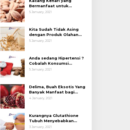
Kacang Kenari yang
Bermanfaat untuk
Kesehatan (Bukan Hanya
5 January, 2021
untuk Bahan Kue)
Kita Sudah Tidak Asing
dengan Produk Olahan
Kedelai, Tapi Sudah Tahu
5 January, 2021
Manfaatnya untuk
Kesehatan?
Anda sedang Hipertensi ?
Cobalah Konsumsi
Cokelat.
5 January, 2021
Delima, Buah Eksotis Yang
Banyak Manfaat bagi
Tubuh
4 January, 2021
Kurangnya Glutathione
Tubuh Menyebabkan
Obesitas
3 January, 2021