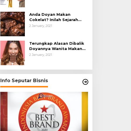
Anda Doyan Makan
Cokelat? Inilah Sejarah
Awalnya Cokelat di Dunia
2 January, 2021
Terungkap Alasan Dibalik
Doyannya Wanita Makan
Cokelat
2 January, 2021
Info Seputar Bisnis