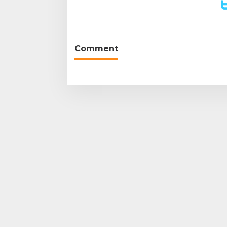
October,
2018
By
Teddy
August
Comment