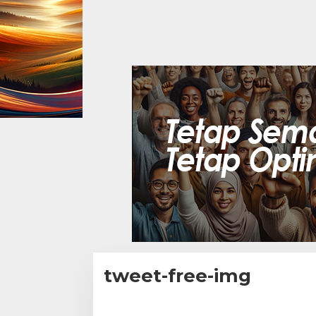
tweet-free-img
|
3