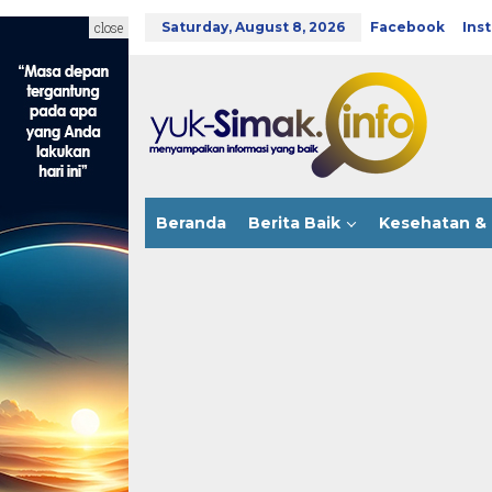
Skip
to
close
Saturday, August 8, 2026
Facebook
Ins
content
Beranda
Berita Baik
Kesehatan & 