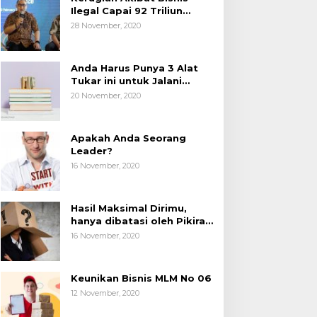
Ilegal Capai 92 Triliun
Rupiah, AP2LI menghimbau
28 November, 2020
masyarakat Waspada.
Anda Harus Punya 3 Alat
Tukar ini untuk Jalani
Hidup.
20 November, 2020
Apakah Anda Seorang
Leader?
16 November, 2020
Hasil Maksimal Dirimu,
hanya dibatasi oleh Pikiran
Negatif.
16 November, 2020
Keunikan Bisnis MLM No 06
12 November, 2020