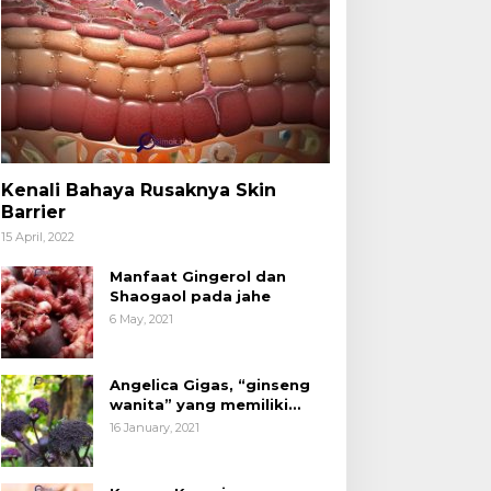
Kenali Bahaya Rusaknya Skin
Barrier
15 April, 2022
Manfaat Gingerol dan
Shaogaol pada jahe
6 May, 2021
Angelica Gigas, “ginseng
wanita” yang memiliki
peran mengatasi kanker.
16 January, 2021