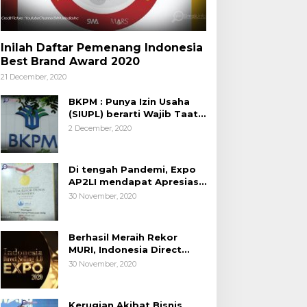
Inilah Daftar Pemenang Indonesia
Best Brand Award 2020
21 December, 2020
BKPM : Punya Izin Usaha
(SIUPL) berarti Wajib Taat
Aturan
2 December, 2020
Di tengah Pandemi, Expo
AP2LI mendapat Apresiasi
Rekor MURI
30 November, 2020
Berhasil Meraih Rekor
MURI, Indonesia Direct
Selling 4.0 Expo 2020
30 November, 2020
AP2LI berakhir sangat
memuaskan
Kerugian Akibat Bisnis