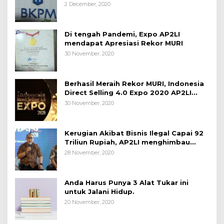
2 December, 2020
Di tengah Pandemi, Expo AP2LI
mendapat Apresiasi Rekor MURI
30 November, 2020
Berhasil Meraih Rekor MURI, Indonesia
Direct Selling 4.0 Expo 2020 AP2LI
berakhir sangat memuaskan
30 November, 2020
Kerugian Akibat Bisnis Ilegal Capai 92
Triliun Rupiah, AP2LI menghimbau
masyarakat Waspada.
28 November, 2020
Anda Harus Punya 3 Alat Tukar ini
untuk Jalani Hidup.
20 November, 2020