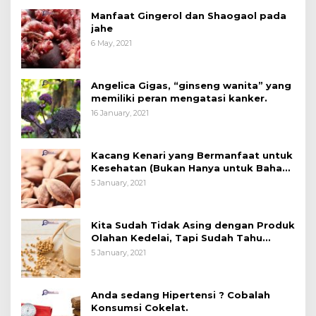
Manfaat Gingerol dan Shaogaol pada
jahe
6 May, 2021
Angelica Gigas, “ginseng wanita” yang
memiliki peran mengatasi kanker.
16 January, 2021
Kacang Kenari yang Bermanfaat untuk
Kesehatan (Bukan Hanya untuk Bahan
Kue)
5 January, 2021
Kita Sudah Tidak Asing dengan Produk
Olahan Kedelai, Tapi Sudah Tahu
Manfaatnya untuk Kesehatan?
5 January, 2021
Anda sedang Hipertensi ? Cobalah
Konsumsi Cokelat.