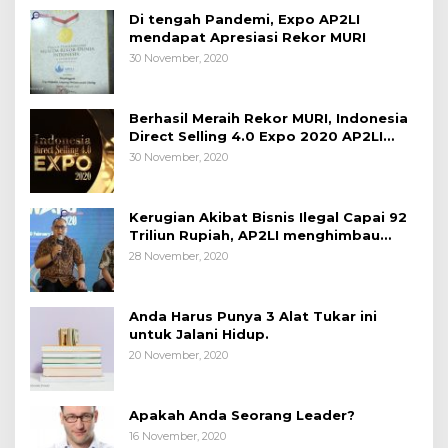
Di tengah Pandemi, Expo AP2LI
mendapat Apresiasi Rekor MURI
30 November, 2020
Berhasil Meraih Rekor MURI, Indonesia
Direct Selling 4.0 Expo 2020 AP2LI
berakhir sangat memuaskan
30 November, 2020
Kerugian Akibat Bisnis Ilegal Capai 92
Triliun Rupiah, AP2LI menghimbau
masyarakat Waspada.
28 November, 2020
Anda Harus Punya 3 Alat Tukar ini
untuk Jalani Hidup.
20 November, 2020
Apakah Anda Seorang Leader?
16 November, 2020