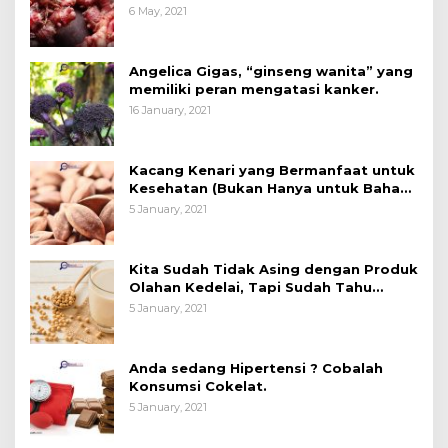
6 May, 2021
Angelica Gigas, “ginseng wanita” yang
memiliki peran mengatasi kanker.
16 January, 2021
Kacang Kenari yang Bermanfaat untuk
Kesehatan (Bukan Hanya untuk Bahan
Kue)
5 January, 2021
Kita Sudah Tidak Asing dengan Produk
Olahan Kedelai, Tapi Sudah Tahu
Manfaatnya untuk Kesehatan?
5 January, 2021
Anda sedang Hipertensi ? Cobalah
Konsumsi Cokelat.
5 January, 2021