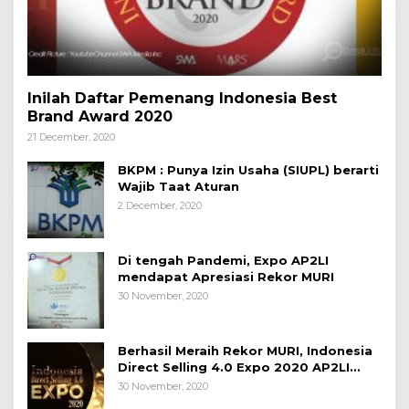
Inilah Daftar Pemenang Indonesia Best
Brand Award 2020
21 December, 2020
BKPM : Punya Izin Usaha (SIUPL) berarti
Wajib Taat Aturan
2 December, 2020
Di tengah Pandemi, Expo AP2LI
mendapat Apresiasi Rekor MURI
30 November, 2020
Berhasil Meraih Rekor MURI, Indonesia
Direct Selling 4.0 Expo 2020 AP2LI
berakhir sangat memuaskan
30 November, 2020