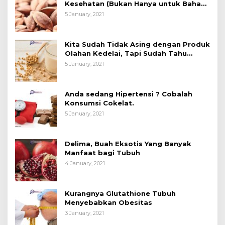
Kesehatan (Bukan Hanya untuk Bahan
Kue)
5 January, 2021
Kita Sudah Tidak Asing dengan Produk
Olahan Kedelai, Tapi Sudah Tahu
Manfaatnya untuk Kesehatan?
5 January, 2021
Anda sedang Hipertensi ? Cobalah
Konsumsi Cokelat.
5 January, 2021
Delima, Buah Eksotis Yang Banyak
Manfaat bagi Tubuh
4 January, 2021
Kurangnya Glutathione Tubuh
Menyebabkan Obesitas
3 January, 2021