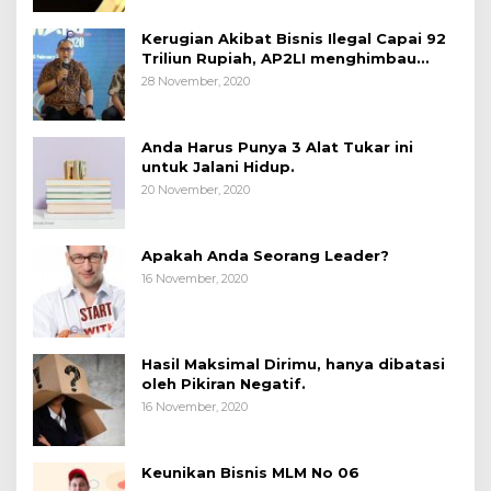
Kerugian Akibat Bisnis Ilegal Capai 92
Triliun Rupiah, AP2LI menghimbau
masyarakat Waspada.
28 November, 2020
Anda Harus Punya 3 Alat Tukar ini
untuk Jalani Hidup.
20 November, 2020
Apakah Anda Seorang Leader?
16 November, 2020
Hasil Maksimal Dirimu, hanya dibatasi
oleh Pikiran Negatif.
16 November, 2020
Keunikan Bisnis MLM No 06