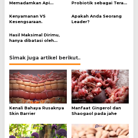
Memadamkan Api
Probiotik sebagai Terapi
Impianmu!
untuk Kanker & Penyakit
Imunologis.
Kenyamanan VS
Apakah Anda Seorang
Kesengsaraan.
Leader?
Hasil Maksimal Dirimu,
hanya dibatasi oleh
Pikiran Negatif.
Simak juga artikel berikut..
Kenali Bahaya Rusaknya
Manfaat Gingerol dan
Skin Barrier
Shaogaol pada jahe