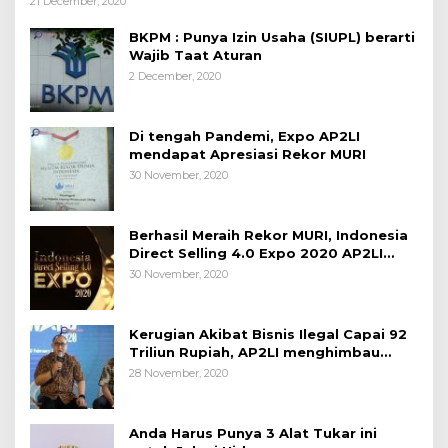
21 December, 2020
BKPM : Punya Izin Usaha (SIUPL) berarti
Wajib Taat Aturan
2 December, 2020
Di tengah Pandemi, Expo AP2LI
mendapat Apresiasi Rekor MURI
30 November, 2020
Berhasil Meraih Rekor MURI, Indonesia
Direct Selling 4.0 Expo 2020 AP2LI
berakhir sangat memuaskan
30 November, 2020
Kerugian Akibat Bisnis Ilegal Capai 92
Triliun Rupiah, AP2LI menghimbau
masyarakat Waspada.
28 November, 2020
Anda Harus Punya 3 Alat Tukar ini