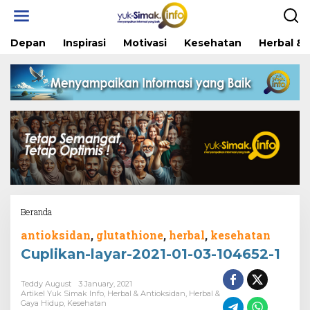
Skip
to
content
Depan
Inspirasi
Motivasi
Kesehatan
Herbal & 
Attachment
Beranda
antioksidan
,
glutathione
,
herbal
,
kesehatan
Cuplikan-layar-2021-01-03-104652-1
Teddy August
3 January, 2021
Artikel Yuk Simak Info
,
Herbal & Antioksidan
,
Herbal &
Gaya Hidup
,
Kesehatan