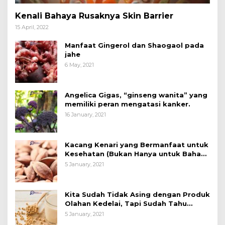
Kenali Bahaya Rusaknya Skin Barrier
15 April, 2022
Manfaat Gingerol dan Shaogaol pada
jahe
6 May, 2021
Angelica Gigas, “ginseng wanita” yang
memiliki peran mengatasi kanker.
16 January, 2021
Kacang Kenari yang Bermanfaat untuk
Kesehatan (Bukan Hanya untuk Bahan
Kue)
5 January, 2021
Kita Sudah Tidak Asing dengan Produk
Olahan Kedelai, Tapi Sudah Tahu
Manfaatnya untuk Kesehatan?
5 January, 2021