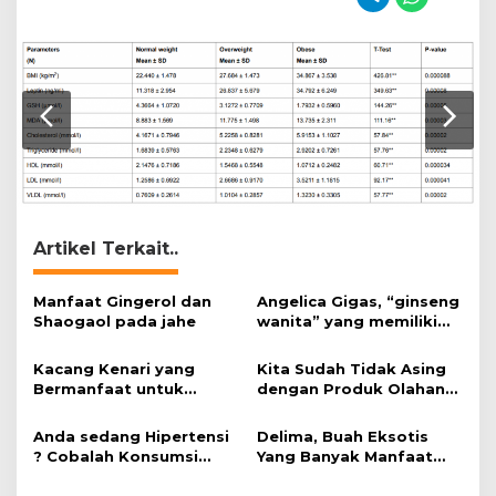
Artikel Terkait..
Manfaat Gingerol dan
Angelica Gigas, “ginseng
Shaogaol pada jahe
wanita” yang memiliki
peran mengatasi kanker.
Kacang Kenari yang
Kita Sudah Tidak Asing
Bermanfaat untuk
dengan Produk Olahan
Kesehatan (Bukan Hanya
Kedelai, Tapi Sudah
untuk Bahan Kue)
Tahu Manfaatnya untuk
Anda sedang Hipertensi
Delima, Buah Eksotis
Kesehatan?
? Cobalah Konsumsi
Yang Banyak Manfaat
Cokelat.
bagi Tubuh