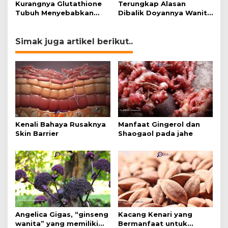
Kurangnya Glutathione
Terungkap Alasan
Tubuh Menyebabkan
Dibalik Doyannya Wanita
Obesitas
Makan Cokelat
Simak juga artikel berikut..
Kenali Bahaya Rusaknya
Manfaat Gingerol dan
Skin Barrier
Shaogaol pada jahe
Angelica Gigas, “ginseng
Kacang Kenari yang
wanita” yang memiliki
Bermanfaat untuk