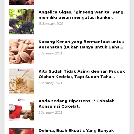
Angelica Gigas, “ginseng wanita” yang
memiliki peran mengatasi kanker.
16 January, 2021
Kacang Kenari yang Bermanfaat untuk
Kesehatan (Bukan Hanya untuk Bahan
Kue)
5 January, 2021
Kita Sudah Tidak Asing dengan Produk
Olahan Kedelai, Tapi Sudah Tahu
Manfaatnya untuk Kesehatan?
5 January, 2021
Anda sedang Hipertensi ? Cobalah
Konsumsi Cokelat.
5 January, 2021
Delima, Buah Eksotis Yang Banyak