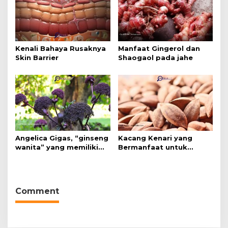
Kenali Bahaya Rusaknya
Manfaat Gingerol dan
Skin Barrier
Shaogaol pada jahe
Angelica Gigas, “ginseng
Kacang Kenari yang
wanita” yang memiliki
Bermanfaat untuk
peran mengatasi kanker.
Kesehatan (Bukan Hanya
untuk Bahan Kue)
Comment