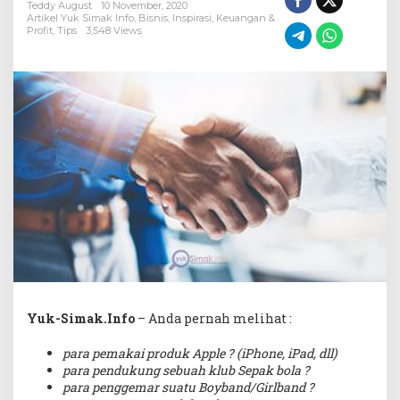
Bisnis
Teddy August
10 November, 2020
Loyalitas?
Artikel Yuk Simak Info
,
Bisnis
,
Inspirasi
,
Keuangan &
Profit
,
Tips
3,548 Views
Yuk-Simak.Info
– Anda pernah melihat :
para pemakai produk Apple ? (iPhone, iPad, dll)
para pendukung sebuah klub Sepak bola ?
para penggemar suatu Boyband/Girlband ?