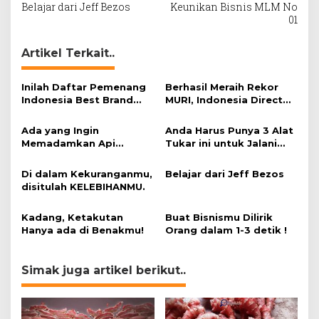
Belajar dari Jeff Bezos
Keunikan Bisnis MLM No
navigation
01
Artikel Terkait..
Inilah Daftar Pemenang
Berhasil Meraih Rekor
Indonesia Best Brand
MURI, Indonesia Direct
Award 2020
Selling 4.0 Expo 2020
AP2LI berakhir sangat
Ada yang Ingin
Anda Harus Punya 3 Alat
memuaskan
Memadamkan Api
Tukar ini untuk Jalani
Impianmu!
Hidup.
Di dalam Kekuranganmu,
Belajar dari Jeff Bezos
disitulah KELEBIHANMU.
Kadang, Ketakutan
Buat Bisnismu Dilirik
Hanya ada di Benakmu!
Orang dalam 1-3 detik !
Simak juga artikel berikut..