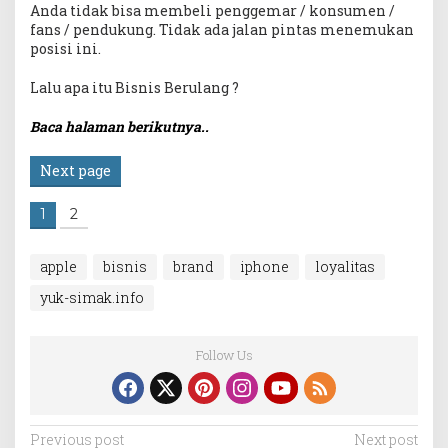
Anda tidak bisa membeli penggemar / konsumen /
fans / pendukung. Tidak ada jalan pintas menemukan
posisi ini.
Lalu apa itu Bisnis Berulang ?
Baca halaman berikutnya..
Next page
1
2
apple
bisnis
brand
iphone
loyalitas
yuk-simak.info
Follow Us
Post
Previous post
Next post