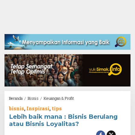
Lebih
Beranda
/
Bisnis
/
Keuangan & Profit
baik
bisnis
,
Inspirasi
,
tips
mana
:
Lebih baik mana : Bisnis Berulang
Bisnis
atau Bisnis Loyalitas?
Berulang
atau