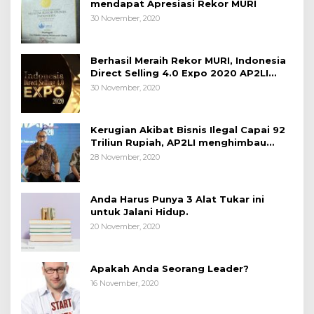
mendapat Apresiasi Rekor MURI
30 November, 2020
Berhasil Meraih Rekor MURI, Indonesia
Direct Selling 4.0 Expo 2020 AP2LI
berakhir sangat memuaskan
30 November, 2020
Kerugian Akibat Bisnis Ilegal Capai 92
Triliun Rupiah, AP2LI menghimbau
masyarakat Waspada.
28 November, 2020
Anda Harus Punya 3 Alat Tukar ini
untuk Jalani Hidup.
20 November, 2020
Apakah Anda Seorang Leader?
16 November, 2020