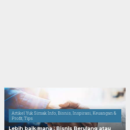
Artikel Yuk Simak Info
,
Bisnis
,
Inspirasi
,
Keuangan &
Profit
,
Tips
Lebih baik mana : Bisnis Berulang atau