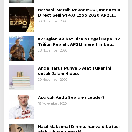
Berhasil Meraih Rekor MURI, Indonesia
Direct Selling 4.0 Expo 2020 AP2LI
berakhir sangat memuaskan
30 November, 2020
Kerugian Akibat Bisnis Ilegal Capai 92
Triliun Rupiah, AP2LI menghimbau
masyarakat Waspada.
28 November, 2020
Anda Harus Punya 3 Alat Tukar ini
untuk Jalani Hidup.
20 November, 2020
Apakah Anda Seorang Leader?
16 November, 2020
Hasil Maksimal Dirimu, hanya dibatasi
oleh Pikiran Negatif.