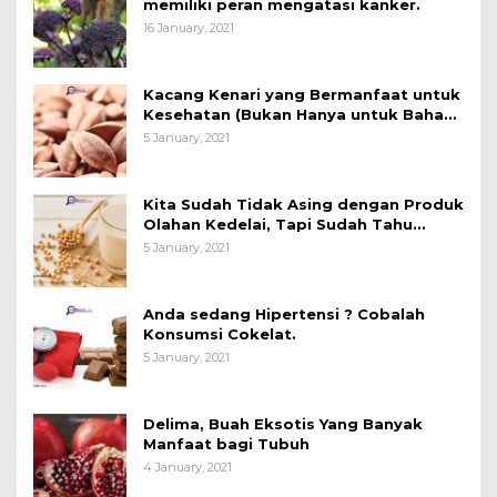
memiliki peran mengatasi kanker.
16 January, 2021
Kacang Kenari yang Bermanfaat untuk
Kesehatan (Bukan Hanya untuk Bahan
Kue)
5 January, 2021
Kita Sudah Tidak Asing dengan Produk
Olahan Kedelai, Tapi Sudah Tahu
Manfaatnya untuk Kesehatan?
5 January, 2021
Anda sedang Hipertensi ? Cobalah
Konsumsi Cokelat.
5 January, 2021
Delima, Buah Eksotis Yang Banyak
Manfaat bagi Tubuh
4 January, 2021