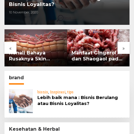
Bisnis Loyalitas?
10 November, 2020
«
»
Kenali Bahaya
Manfaat Gingerol
Rusaknya Skin
dan Shaogaol pada
Barrier
jahe
brand
bisnis
,
Inspirasi
,
tips
Lebih baik mana : Bisnis Berulang
atau Bisnis Loyalitas?
Kesehatan & Herbal