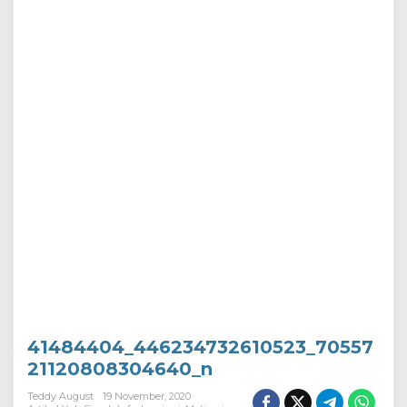
41484404_446234732610523_70557
21120808304640_n
Teddy August
19 November, 2020