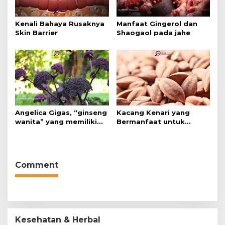
Kenali Bahaya Rusaknya
Manfaat Gingerol dan
Skin Barrier
Shaogaol pada jahe
Angelica Gigas, “ginseng
Kacang Kenari yang
wanita” yang memiliki
Bermanfaat untuk
peran mengatasi kanker.
Kesehatan (Bukan Hanya
untuk Bahan Kue)
Comment
Kesehatan & Herbal