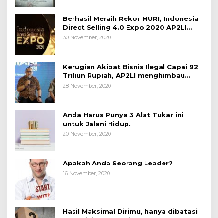
Berhasil Meraih Rekor MURI, Indonesia
Direct Selling 4.0 Expo 2020 AP2LI
berakhir sangat memuaskan
30 November, 2020
Kerugian Akibat Bisnis Ilegal Capai 92
Triliun Rupiah, AP2LI menghimbau
masyarakat Waspada.
28 November, 2020
Anda Harus Punya 3 Alat Tukar ini
untuk Jalani Hidup.
20 November, 2020
Apakah Anda Seorang Leader?
16 November, 2020
Hasil Maksimal Dirimu, hanya dibatasi