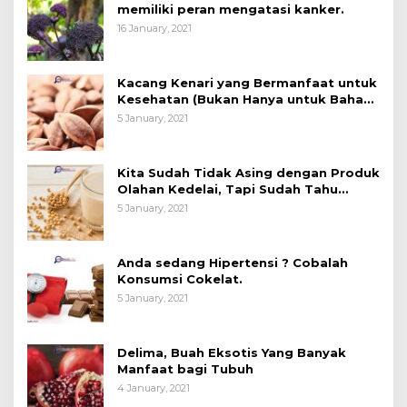
memiliki peran mengatasi kanker.
16 January, 2021
Kacang Kenari yang Bermanfaat untuk
Kesehatan (Bukan Hanya untuk Bahan
Kue)
5 January, 2021
Kita Sudah Tidak Asing dengan Produk
Olahan Kedelai, Tapi Sudah Tahu
Manfaatnya untuk Kesehatan?
5 January, 2021
Anda sedang Hipertensi ? Cobalah
Konsumsi Cokelat.
5 January, 2021
Delima, Buah Eksotis Yang Banyak
Manfaat bagi Tubuh
4 January, 2021