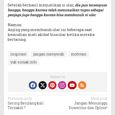
Setelah berhasil mematikan si ular,
dia pun tersenyum
bangga, bangga karena telah menunaikan tugas sebagai
penjaga juga bangga karena bisa membunuh si ular.
Namun..
Anjing yang membunuh ular ini beberapa saat
kemudian mati akibat bisa ular ketika mereka
bertarung.
inspirasi
jangan menyerah
motivasi
yuk-simak.info
Follow Us
Post
Previous post
Next post
Sering Berulang kali
Jangan Menunggu
navigation
Tersakiti ?
Downline dan Upline!