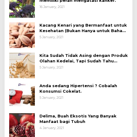
memiliki peran mengatasi kanker.
16 January, 2021
Kacang Kenari yang Bermanfaat untuk
Kesehatan (Bukan Hanya untuk Bahan
Kue)
5 January, 2021
Kita Sudah Tidak Asing dengan Produk
Olahan Kedelai, Tapi Sudah Tahu
Manfaatnya untuk Kesehatan?
5 January, 2021
Anda sedang Hipertensi ? Cobalah
Konsumsi Cokelat.
5 January, 2021
Delima, Buah Eksotis Yang Banyak
Manfaat bagi Tubuh
4 January, 2021