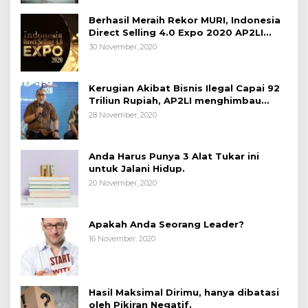
Berhasil Meraih Rekor MURI, Indonesia
Direct Selling 4.0 Expo 2020 AP2LI
berakhir sangat memuaskan
30 November, 2020
Kerugian Akibat Bisnis Ilegal Capai 92
Triliun Rupiah, AP2LI menghimbau
masyarakat Waspada.
28 November, 2020
Anda Harus Punya 3 Alat Tukar ini
untuk Jalani Hidup.
20 November, 2020
Apakah Anda Seorang Leader?
16 November, 2020
Hasil Maksimal Dirimu, hanya dibatasi
oleh Pikiran Negatif.