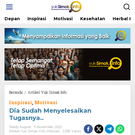
Skip
to
content
Depan
Inspirasi
Motivasi
Kesehatan
Herbal & 
Dia
Beranda
/
Artikel Yuk Simak Info
Sudah
Inspirasi
,
Motivasi
Menyelesaikan
Tugasnya..
Dia Sudah Menyelesaikan
Tugasnya..
Teddy August
9 November, 2020
Artikel Yuk Simak Info
,
Motivasi
2,092 Views