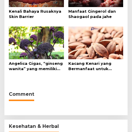
Kenali Bahaya Rusaknya
Manfaat Gingerol dan
Skin Barrier
Shaogaol pada jahe
Angelica Gigas, “ginseng
Kacang Kenari yang
wanita” yang memiliki
Bermanfaat untuk
peran mengatasi kanker.
Kesehatan (Bukan Hanya
untuk Bahan Kue)
Comment
Kesehatan & Herbal