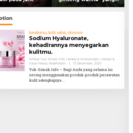
memiliki peran
K
mengatasi kanker.
H
otion
kesehatan
,
kulit sehat
,
skincare
Sodium Hyaluronate,
kehadirannya menyegarkan
kulitmu.
Artikel Yuk Simak Info
,
Herbal & Antioksidan
,
Herbal &
By
Gaya Hidup
,
Kesehatan
|
13 December, 2020
Teddy
Yuk-Simak.Info – Bagi Anda yang selama ini
August
sering menggunakan produk-produk perawatan
kulit
selengkapnya