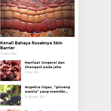
Kenali Bahaya Rusaknya Skin
Barrier
15 April, 2022
Manfaat Gingerol dan
Shaogaol pada jahe
6 May, 2021
Angelica Gigas, “ginseng
wanita” yang memiliki
peran mengatasi kanker.
16 January, 2021
acang Kenari yang
Kita Sudah Tidak Asing
ermanfaat untuk
dengan Produk Olahan