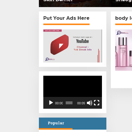
mi di
Put Your Ads Here
body l
Video
Player
00:00
00:09
Popular