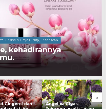
dan
,
Herbal & Gaya Hidup
,
Kesehatan
e, kehadirannya
tmu.
»
at Gingerol dan
Angelica Gigas,
K
aol pada jahe
“ginseng wanita” yang
B