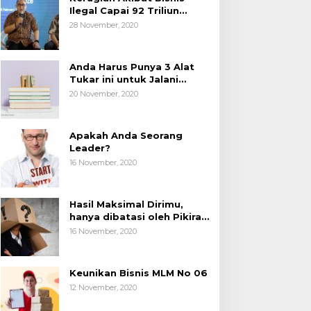
Ilegal Capai 92 Triliun
Rupiah, AP2LI menghimbau
28 November, 2020
masyarakat Waspada.
Anda Harus Punya 3 Alat
Tukar ini untuk Jalani
Hidup.
20 November, 2020
Apakah Anda Seorang
Leader?
16 November, 2020
Hasil Maksimal Dirimu,
hanya dibatasi oleh Pikiran
Negatif.
16 November, 2020
Keunikan Bisnis MLM No 06
12 November, 2020