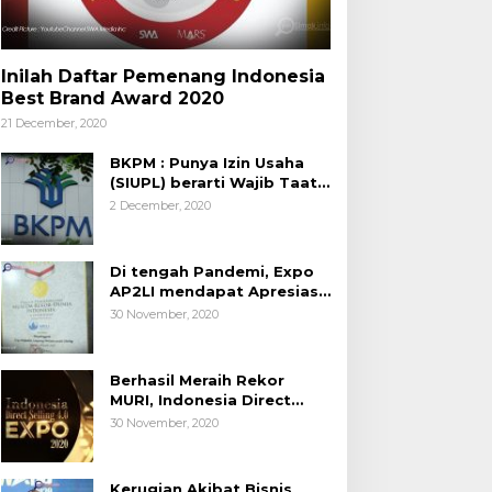
Inilah Daftar Pemenang Indonesia
Best Brand Award 2020
21 December, 2020
BKPM : Punya Izin Usaha
(SIUPL) berarti Wajib Taat
Aturan
2 December, 2020
Di tengah Pandemi, Expo
AP2LI mendapat Apresiasi
Rekor MURI
30 November, 2020
Berhasil Meraih Rekor
MURI, Indonesia Direct
Selling 4.0 Expo 2020
30 November, 2020
AP2LI berakhir sangat
memuaskan
Kerugian Akibat Bisnis