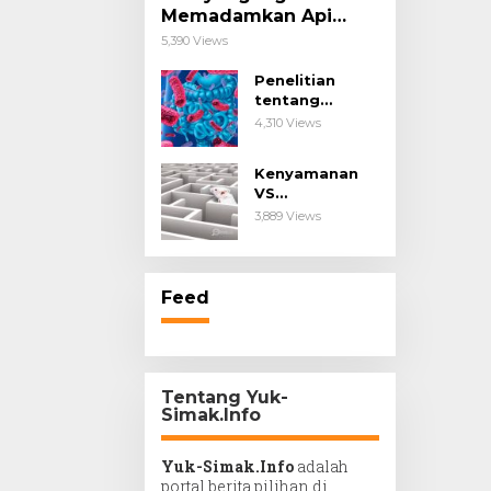
Memadamkan Api
Impianmu!
5,390 Views
Penelitian
tentang
Probiotik
4,310 Views
sebagai Terapi
untuk Kanker &
Kenyamanan
Penyakit
VS
Imunologis.
Kesengsaraan.
3,889 Views
Feed
Tentang Yuk-
Simak.Info
Yuk-Simak.Info
adalah
portal berita pilihan di