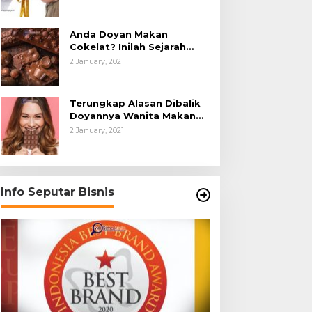
Anda Doyan Makan
Cokelat? Inilah Sejarah
Awalnya Cokelat di Dunia
2 January, 2021
Terungkap Alasan Dibalik
Doyannya Wanita Makan
Cokelat
2 January, 2021
Info Seputar Bisnis