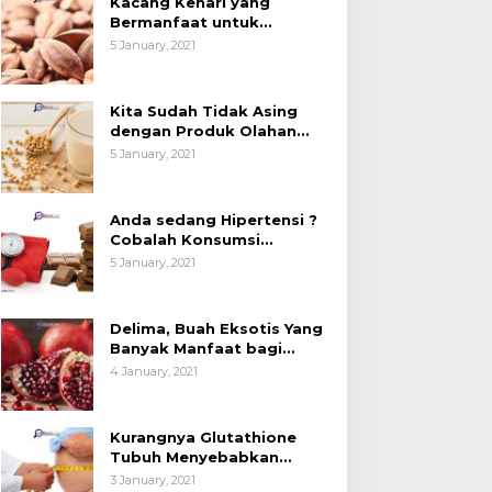
Kacang Kenari yang
esehatan (Bukan
Kedelai, Tapi Sudah
Bermanfaat untuk
anya untuk Bahan Kue)
Tahu Manfaatnya untuk
Kesehatan (Bukan Hanya
5 January, 2021
untuk Bahan Kue)
Kesehatan?
Kita Sudah Tidak Asing
dengan Produk Olahan
Kedelai, Tapi Sudah Tahu
5 January, 2021
Manfaatnya untuk
Kesehatan?
Anda sedang Hipertensi ?
Cobalah Konsumsi
Cokelat.
5 January, 2021
Delima, Buah Eksotis Yang
Banyak Manfaat bagi
Tubuh
4 January, 2021
Kurangnya Glutathione
Tubuh Menyebabkan
Obesitas
3 January, 2021