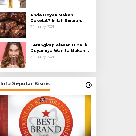
Anda Doyan Makan
Cokelat? Inilah Sejarah
Awalnya Cokelat di Dunia
2 January, 2021
Terungkap Alasan Dibalik
Doyannya Wanita Makan
Cokelat
2 January, 2021
Info Seputar Bisnis