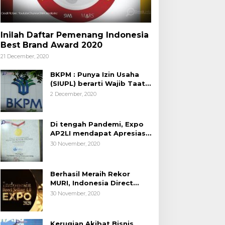
Inilah Daftar Pemenang Indonesia
Best Brand Award 2020
21 December, 2020
BKPM : Punya Izin Usaha
(SIUPL) berarti Wajib Taat
Aturan
2 December, 2020
Di tengah Pandemi, Expo
AP2LI mendapat Apresiasi
Rekor MURI
30 November, 2020
Berhasil Meraih Rekor
MURI, Indonesia Direct
Selling 4.0 Expo 2020
30 November, 2020
AP2LI berakhir sangat
memuaskan
Kerugian Akibat Bisnis