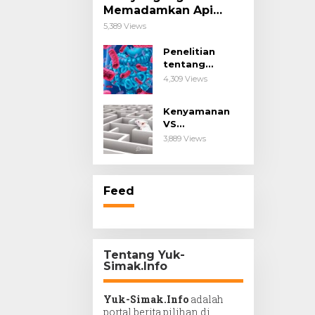
Memadamkan Api
Impianmu!
5,389 Views
Penelitian
tentang
Probiotik
4,309 Views
sebagai Terapi
untuk Kanker &
Kenyamanan
Penyakit
VS
Imunologis.
Kesengsaraan.
3,889 Views
Feed
Tentang Yuk-
Simak.Info
Yuk-Simak.Info
adalah
portal berita pilihan di