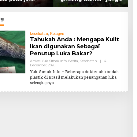
memiliki peran
K
mengatasi kanker.
H
ng
kesehatan
,
Kolagen
Tahukah Anda : Mengapa Kulit
Ikan digunakan Sebagai
Penutup Luka Bakar?
Artikel Yuk Simak Info
,
Berita
,
Kesehatan
|
4
By
December, 2020
Teddy
Yuk-Simak.Info – Beberapa dokter ahli bedah
August
plastik di Brasil melakukan penanganan luka
selengkapnya