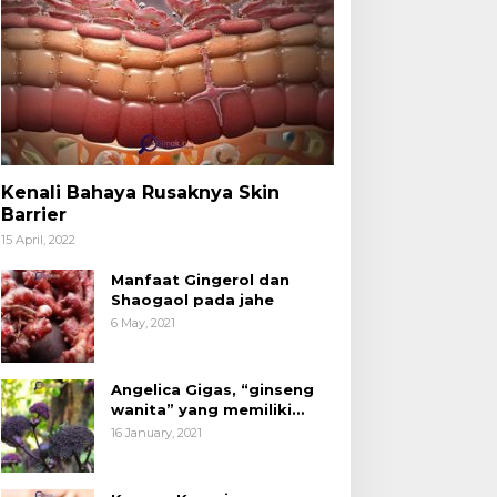
Kenali Bahaya Rusaknya Skin
Barrier
15 April, 2022
Manfaat Gingerol dan
Shaogaol pada jahe
6 May, 2021
Angelica Gigas, “ginseng
wanita” yang memiliki
peran mengatasi kanker.
16 January, 2021
acang Kenari yang
Kita Sudah Tidak Asing
ermanfaat untuk
dengan Produk Olahan