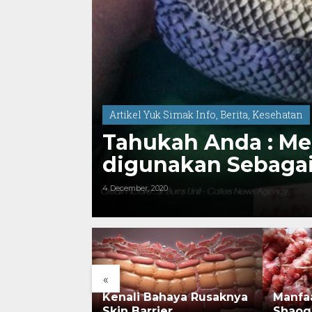
Artikel Yuk Simak Info
,
Berita
,
Kesehatan
Tahukah Anda : Me
digunakan Sebagai
4 December, 2020
«
rsejarah:
Kenali Bahaya Rusaknya
Manfa
onesia Kini
Skin Barrier
Shaog