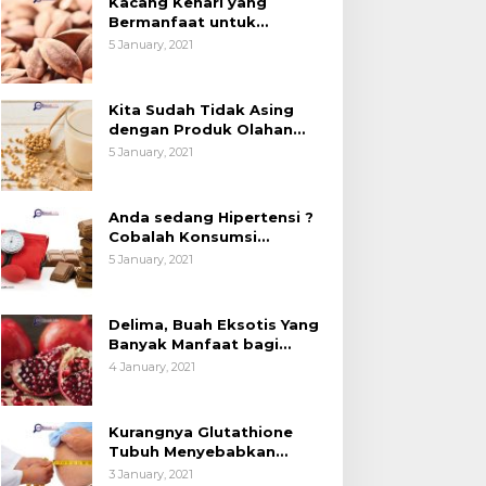
Kacang Kenari yang
esehatan (Bukan
Kedelai, Tapi Sudah
Bermanfaat untuk
anya untuk Bahan Kue)
Tahu Manfaatnya untuk
Kesehatan (Bukan Hanya
5 January, 2021
untuk Bahan Kue)
Kesehatan?
Kita Sudah Tidak Asing
dengan Produk Olahan
Kedelai, Tapi Sudah Tahu
5 January, 2021
Manfaatnya untuk
Kesehatan?
Anda sedang Hipertensi ?
Cobalah Konsumsi
Cokelat.
5 January, 2021
Delima, Buah Eksotis Yang
Banyak Manfaat bagi
Tubuh
4 January, 2021
Kurangnya Glutathione
Tubuh Menyebabkan
Obesitas
3 January, 2021