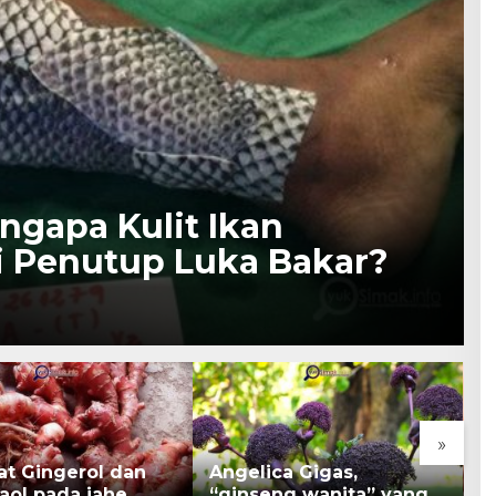
ngapa Kulit Ikan
 Penutup Luka Bakar?
»
at Gingerol dan
Angelica Gigas,
K
aol pada jahe
“ginseng wanita” yang
B