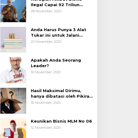
Ilegal Capai 92 Triliun
Rupiah, AP2LI menghimbau
28 November, 2020
masyarakat Waspada.
Anda Harus Punya 3 Alat
Tukar ini untuk Jalani
Hidup.
20 November, 2020
Apakah Anda Seorang
Leader?
16 November, 2020
Hasil Maksimal Dirimu,
hanya dibatasi oleh Pikiran
Negatif.
16 November, 2020
Keunikan Bisnis MLM No 06
12 November, 2020