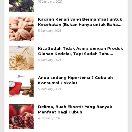
16 January, 2021
Kacang Kenari yang Bermanfaat untuk
Kesehatan (Bukan Hanya untuk Bahan
Kue)
5 January, 2021
Kita Sudah Tidak Asing dengan Produk
Olahan Kedelai, Tapi Sudah Tahu
Manfaatnya untuk Kesehatan?
5 January, 2021
Anda sedang Hipertensi ? Cobalah
Konsumsi Cokelat.
5 January, 2021
Delima, Buah Eksotis Yang Banyak
Manfaat bagi Tubuh
4 January, 2021