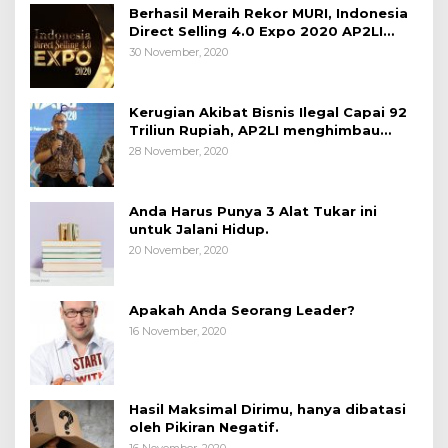
Berhasil Meraih Rekor MURI, Indonesia
Direct Selling 4.0 Expo 2020 AP2LI
berakhir sangat memuaskan
30 November, 2020
Kerugian Akibat Bisnis Ilegal Capai 92
Triliun Rupiah, AP2LI menghimbau
masyarakat Waspada.
28 November, 2020
Anda Harus Punya 3 Alat Tukar ini
untuk Jalani Hidup.
20 November, 2020
Apakah Anda Seorang Leader?
16 November, 2020
Hasil Maksimal Dirimu, hanya dibatasi
oleh Pikiran Negatif.
16 November, 2020