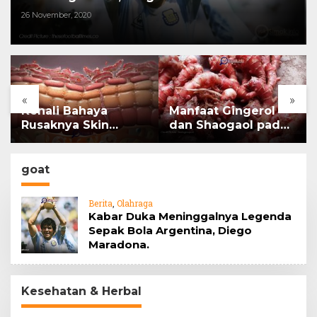
26 November, 2020
«
»
Kenali Bahaya
Manfaat Gingerol
Rusaknya Skin
dan Shaogaol pada
Barrier
jahe
goat
Berita
,
Olahraga
Kabar Duka Meninggalnya Legenda
Sepak Bola Argentina, Diego
Maradona.
Kesehatan & Herbal