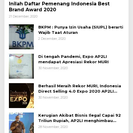
Inilah Daftar Pemenang Indonesia Best
Brand Award 2020
21 December, 2020
BKPM : Punya Izin Usaha (SIUPL) berarti
Wajib Taat Aturan
2 December, 2020
Di tengah Pandemi, Expo AP2LI
mendapat Apresiasi Rekor MURI
30 November, 2020
Berhasil Meraih Rekor MURI, Indonesia
Direct Selling 4.0 Expo 2020 AP2LI
berakhir sangat memuaskan
30 November, 2020
Kerugian Akibat Bisnis Ilegal Capai 92
Triliun Rupiah, AP2LI menghimbau
masyarakat Waspada.
28 November, 2020