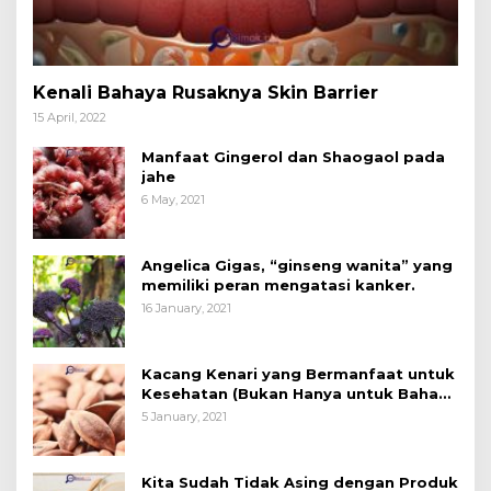
Kenali Bahaya Rusaknya Skin Barrier
15 April, 2022
Manfaat Gingerol dan Shaogaol pada
jahe
6 May, 2021
Angelica Gigas, “ginseng wanita” yang
memiliki peran mengatasi kanker.
16 January, 2021
Kacang Kenari yang Bermanfaat untuk
Kesehatan (Bukan Hanya untuk Bahan
Kue)
5 January, 2021
Kita Sudah Tidak Asing dengan Produk