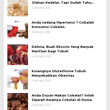
Olahan Kedelai, Tapi Sudah Tahu
Manfaatnya untuk Kesehatan?
5 January, 2021
Anda sedang Hipertensi ? Cobalah
Konsumsi Cokelat.
5 January, 2021
Delima, Buah Eksotis Yang Banyak
Manfaat bagi Tubuh
4 January, 2021
Kurangnya Glutathione Tubuh
Menyebabkan Obesitas
3 January, 2021
Anda Doyan Makan Cokelat? Inilah
Sejarah Awalnya Cokelat di Dunia
2 January, 2021