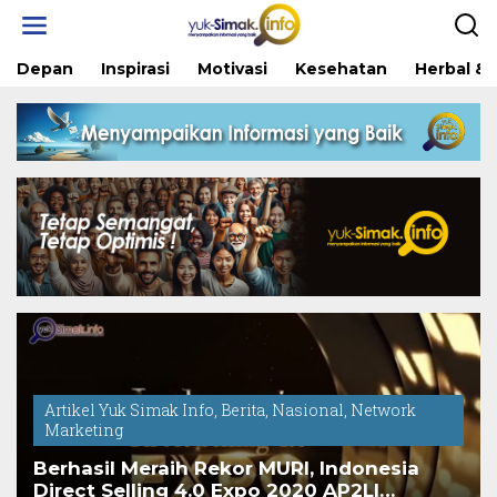
Skip
to
content
Depan
Inspirasi
Motivasi
Kesehatan
Herbal & 
Artikel Yuk Simak Info
,
Berita
,
Nasional
,
Network
Marketing
Berhasil Meraih Rekor MURI, Indonesia
Direct Selling 4.0 Expo 2020 AP2LI