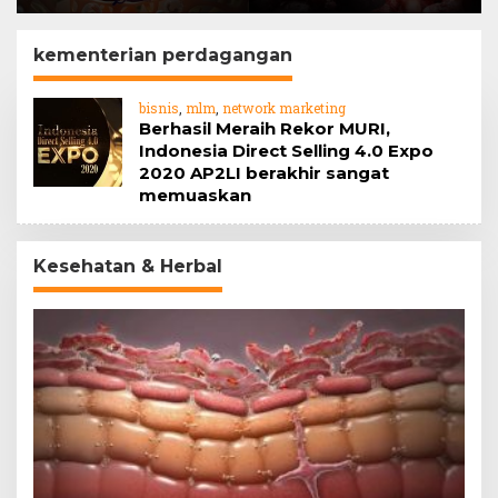
Barrier
jahe
kementerian perdagangan
bisnis
,
mlm
,
network marketing
Berhasil Meraih Rekor MURI,
Indonesia Direct Selling 4.0 Expo
2020 AP2LI berakhir sangat
memuaskan
Kesehatan & Herbal