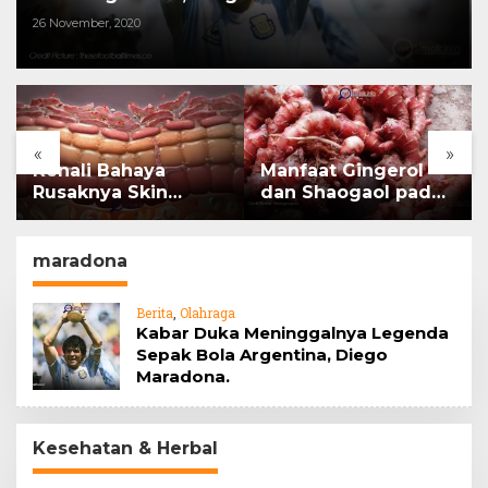
26 November, 2020
«
»
Kenali Bahaya
Manfaat Gingerol
Rusaknya Skin
dan Shaogaol pada
Barrier
jahe
maradona
Berita
,
Olahraga
Kabar Duka Meninggalnya Legenda
Sepak Bola Argentina, Diego
Maradona.
Kesehatan & Herbal