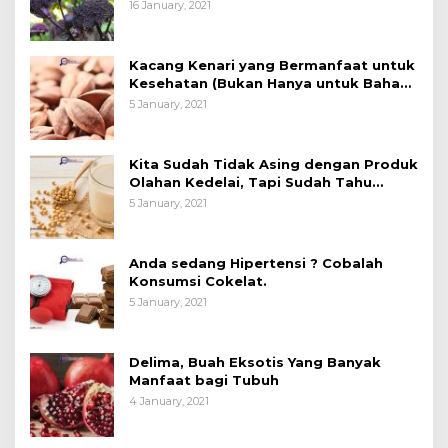
16 January, 2021
Kacang Kenari yang Bermanfaat untuk
Kesehatan (Bukan Hanya untuk Bahan
Kue)
5 January, 2021
Kita Sudah Tidak Asing dengan Produk
Olahan Kedelai, Tapi Sudah Tahu
Manfaatnya untuk Kesehatan?
5 January, 2021
Anda sedang Hipertensi ? Cobalah
Konsumsi Cokelat.
5 January, 2021
Delima, Buah Eksotis Yang Banyak
Manfaat bagi Tubuh
4 January, 2021