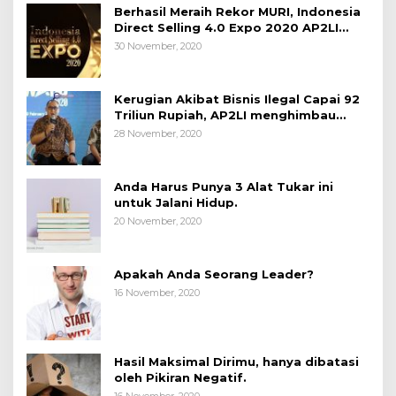
Berhasil Meraih Rekor MURI, Indonesia
Direct Selling 4.0 Expo 2020 AP2LI
berakhir sangat memuaskan
30 November, 2020
Kerugian Akibat Bisnis Ilegal Capai 92
Triliun Rupiah, AP2LI menghimbau
masyarakat Waspada.
28 November, 2020
Anda Harus Punya 3 Alat Tukar ini
untuk Jalani Hidup.
20 November, 2020
Apakah Anda Seorang Leader?
16 November, 2020
Hasil Maksimal Dirimu, hanya dibatasi
oleh Pikiran Negatif.
16 November, 2020