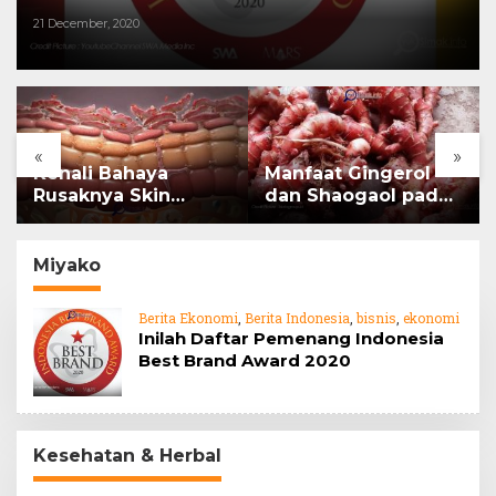
21 December, 2020
«
»
Kenali Bahaya
Manfaat Gingerol
Rusaknya Skin
dan Shaogaol pada
Barrier
jahe
Miyako
Berita Ekonomi
,
Berita Indonesia
,
bisnis
,
ekonomi
Inilah Daftar Pemenang Indonesia
Best Brand Award 2020
Kesehatan & Herbal