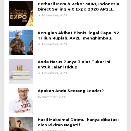
Berhasil Meraih Rekor MURI, Indonesia
Direct Selling 4.0 Expo 2020 AP2LI
berakhir sangat memuaskan
30 November, 2020
Kerugian Akibat Bisnis Ilegal Capai 92
Triliun Rupiah, AP2LI menghimbau
masyarakat Waspada.
28 November, 2020
Anda Harus Punya 3 Alat Tukar ini
untuk Jalani Hidup.
20 November, 2020
Apakah Anda Seorang Leader?
16 November, 2020
Hasil Maksimal Dirimu, hanya dibatasi
oleh Pikiran Negatif.
16 November, 2020