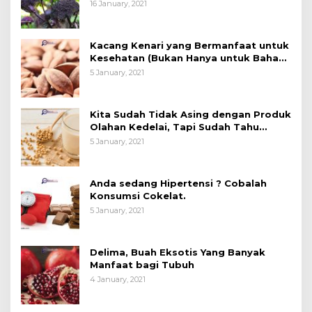
16 January, 2021
Kacang Kenari yang Bermanfaat untuk
Kesehatan (Bukan Hanya untuk Bahan
Kue)
5 January, 2021
Kita Sudah Tidak Asing dengan Produk
Olahan Kedelai, Tapi Sudah Tahu
Manfaatnya untuk Kesehatan?
5 January, 2021
Anda sedang Hipertensi ? Cobalah
Konsumsi Cokelat.
5 January, 2021
Delima, Buah Eksotis Yang Banyak
Manfaat bagi Tubuh
4 January, 2021