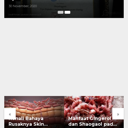
30 November, 2020
«
»
Kenali Bahaya
Manfaat Gingerol
Rusaknya Skin
dan Shaogaol pada