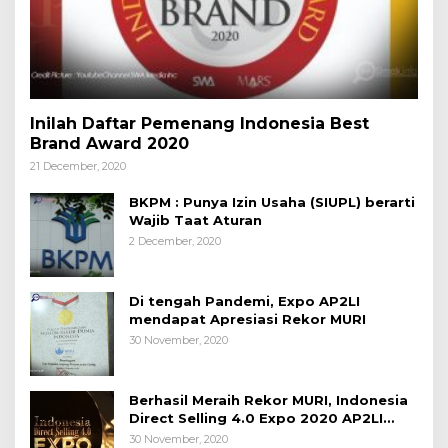
Inilah Daftar Pemenang Indonesia Best
Brand Award 2020
21 December, 2020
BKPM : Punya Izin Usaha (SIUPL) berarti
Wajib Taat Aturan
2 December, 2020
Di tengah Pandemi, Expo AP2LI
mendapat Apresiasi Rekor MURI
30 November, 2020
Berhasil Meraih Rekor MURI, Indonesia
Direct Selling 4.0 Expo 2020 AP2LI
berakhir sangat memuaskan
30 November, 2020