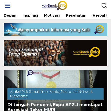
Skip
to
content
Depan
Inspirasi
Motivasi
Kesehatan
Herbal & 
Artikel Yuk Simak Info
,
Berita
,
Nasional
,
Network
Marketing
Di tengah Pandemi, Expo AP2LI mendapat
Apresiasi Rekor MURI