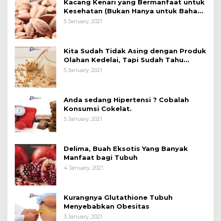
Kacang Kenari yang Bermanfaat untuk
Kesehatan (Bukan Hanya untuk Bahan
Kue)
5 January, 2021
Kita Sudah Tidak Asing dengan Produk
Olahan Kedelai, Tapi Sudah Tahu
Manfaatnya untuk Kesehatan?
5 January, 2021
Anda sedang Hipertensi ? Cobalah
Konsumsi Cokelat.
5 January, 2021
Delima, Buah Eksotis Yang Banyak
Manfaat bagi Tubuh
4 January, 2021
Kurangnya Glutathione Tubuh
Menyebabkan Obesitas
3 January, 2021