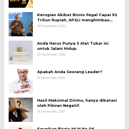
Kerugian Akibat Bisnis Ilegal Capai 92
Triliun Rupiah, AP2LI menghimbau
masyarakat Waspada.
28 November, 2020
Anda Harus Punya 3 Alat Tukar ini
untuk Jalani Hidup.
20 November, 2020
Apakah Anda Seorang Leader?
16 November, 2020
Hasil Maksimal Dirimu, hanya dibatasi
oleh Pikiran Negatif.
16 November, 2020
Keunikan Bisnis MLM No 06