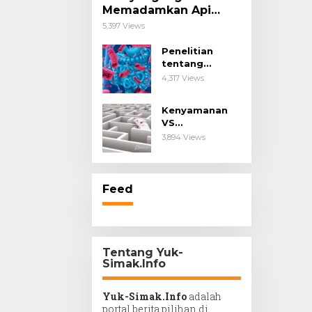
Memadamkan Api
Impianmu!
5,397 Views
Penelitian
tentang
Probiotik
4,317 Views
sebagai Terapi
untuk Kanker &
Kenyamanan
Penyakit
VS
Imunologis.
Kesengsaraan.
3,894 Views
Feed
Tentang Yuk-
Simak.Info
Yuk-Simak.Info
adalah
portal berita pilihan di