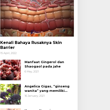
Kenali Bahaya Rusaknya Skin
Barrier
15 April, 2022
Manfaat Gingerol dan
Shaogaol pada jahe
6 May, 2021
Angelica Gigas, “ginseng
wanita” yang memiliki
peran mengatasi kanker.
16 January, 2021
acang Kenari yang
Kita Sudah Tidak Asing
ermanfaat untuk
dengan Produk Olahan