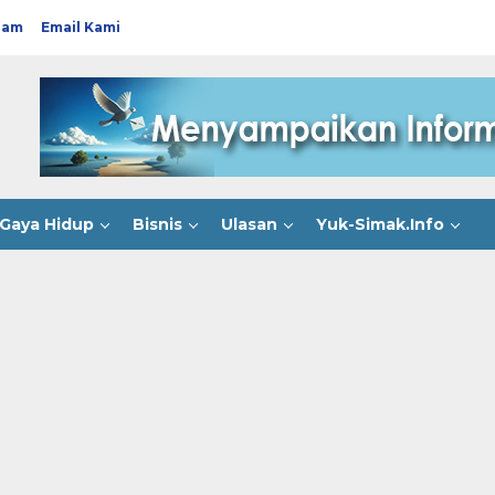
ram
Email Kami
Gaya Hidup
Bisnis
Ulasan
Yuk-Simak.Info