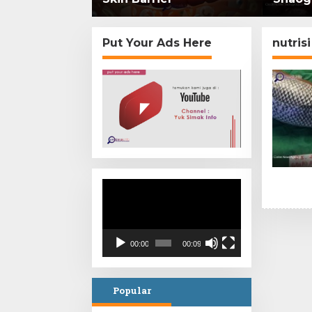
mi di
Put Your Ads Here
nutrisi
Video
Player
00:00
00:09
Popular