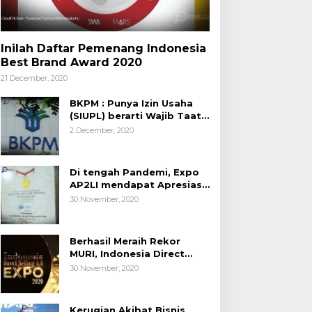
Inilah Daftar Pemenang Indonesia
Best Brand Award 2020
21 December, 2020
BKPM : Punya Izin Usaha
(SIUPL) berarti Wajib Taat
Aturan
2 December, 2020
Di tengah Pandemi, Expo
AP2LI mendapat Apresiasi
Rekor MURI
30 November, 2020
Berhasil Meraih Rekor
MURI, Indonesia Direct
Selling 4.0 Expo 2020
30 November, 2020
AP2LI berakhir sangat
memuaskan
Kerugian Akibat Bisnis