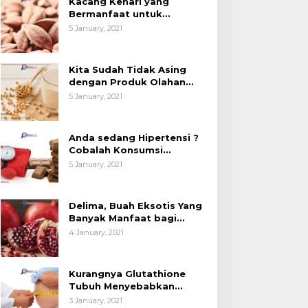
Kacang Kenari yang
esehatan (Bukan
Kedelai, Tapi Sudah
Bermanfaat untuk
anya untuk Bahan Kue)
Tahu Manfaatnya untuk
Kesehatan (Bukan Hanya
5 January, 2021
untuk Bahan Kue)
Kesehatan?
Kita Sudah Tidak Asing
dengan Produk Olahan
Kedelai, Tapi Sudah Tahu
5 January, 2021
Manfaatnya untuk
Kesehatan?
Anda sedang Hipertensi ?
Cobalah Konsumsi
Cokelat.
5 January, 2021
Delima, Buah Eksotis Yang
Banyak Manfaat bagi
Tubuh
4 January, 2021
Kurangnya Glutathione
Tubuh Menyebabkan
Obesitas
3 January, 2021