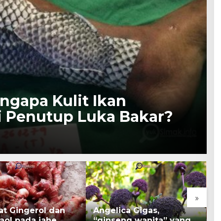
ngapa Kulit Ikan
 Penutup Luka Bakar?
»
at Gingerol dan
Angelica Gigas,
K
aol pada jahe
“ginseng wanita” yang
B