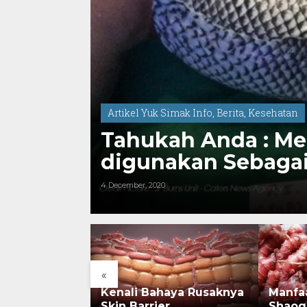
Artikel Yuk Simak Info
,
Berita
,
Kesehatan
Tahukah Anda : Me
digunakan Sebagai
4 December, 2020
«
rsejarah:
Kenali Bahaya Rusaknya
Manfa
onesia Kini
Skin Barrier
Shaog