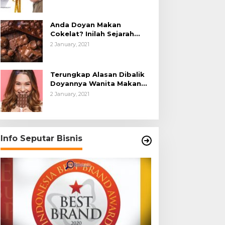
Anda Doyan Makan
Cokelat? Inilah Sejarah
Awalnya Cokelat di Dunia
2 January, 2021
Terungkap Alasan Dibalik
Doyannya Wanita Makan
Cokelat
2 January, 2021
Info Seputar Bisnis