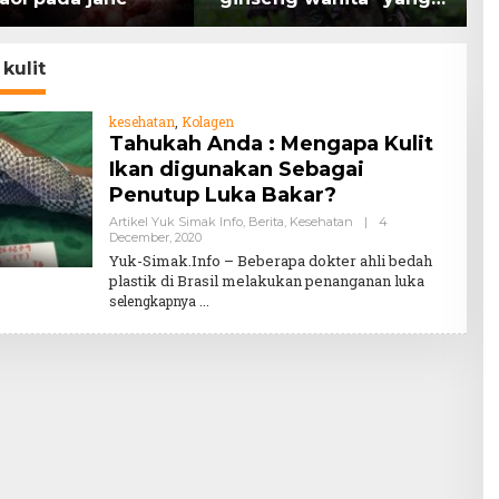
memiliki peran
K
mengatasi kanker.
H
 kulit
kesehatan
,
Kolagen
Tahukah Anda : Mengapa Kulit
Ikan digunakan Sebagai
Penutup Luka Bakar?
Artikel Yuk Simak Info
,
Berita
,
Kesehatan
|
4
By
December, 2020
Teddy
Yuk-Simak.Info – Beberapa dokter ahli bedah
August
plastik di Brasil melakukan penanganan luka
selengkapnya