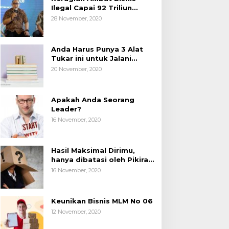
Ilegal Capai 92 Triliun
Rupiah, AP2LI menghimbau
28 November, 2020
masyarakat Waspada.
Anda Harus Punya 3 Alat
Tukar ini untuk Jalani
Hidup.
20 November, 2020
Apakah Anda Seorang
Leader?
16 November, 2020
Hasil Maksimal Dirimu,
hanya dibatasi oleh Pikiran
Negatif.
16 November, 2020
Keunikan Bisnis MLM No 06
12 November, 2020