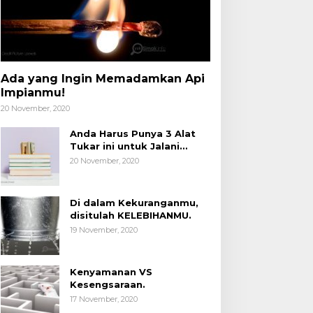
Ada yang Ingin Memadamkan Api
Impianmu!
20 November, 2020
Anda Harus Punya 3 Alat
Tukar ini untuk Jalani
Hidup.
20 November, 2020
Di dalam Kekuranganmu,
disitulah KELEBIHANMU.
19 November, 2020
Kenyamanan VS
Kesengsaraan.
17 November, 2020