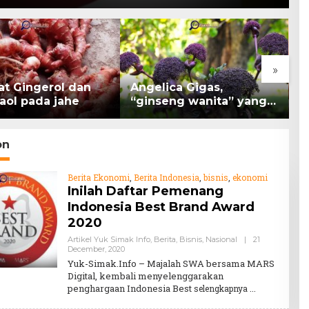
»
at Gingerol dan
Angelica Gigas,
K
aol pada jahe
“ginseng wanita” yang
B
memiliki peran
K
mengatasi kanker.
H
on
Berita Ekonomi
,
Berita Indonesia
,
bisnis
,
ekonomi
Inilah Daftar Pemenang
Indonesia Best Brand Award
2020
Artikel Yuk Simak Info
,
Berita
,
Bisnis
,
Nasional
|
21
By
December, 2020
Teddy
Yuk-Simak.Info – Majalah SWA bersama MARS
August
Digital, kembali menyelenggarakan
penghargaan Indonesia Best
selengkapnya