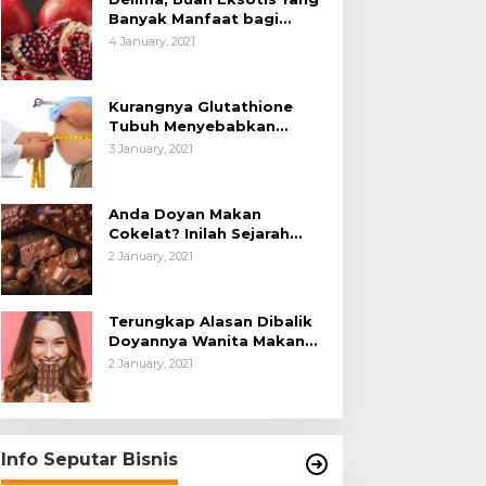
Banyak Manfaat bagi
Tubuh
4 January, 2021
Kurangnya Glutathione
Tubuh Menyebabkan
Obesitas
3 January, 2021
Anda Doyan Makan
Cokelat? Inilah Sejarah
Awalnya Cokelat di Dunia
2 January, 2021
Terungkap Alasan Dibalik
Doyannya Wanita Makan
Cokelat
2 January, 2021
Info Seputar Bisnis