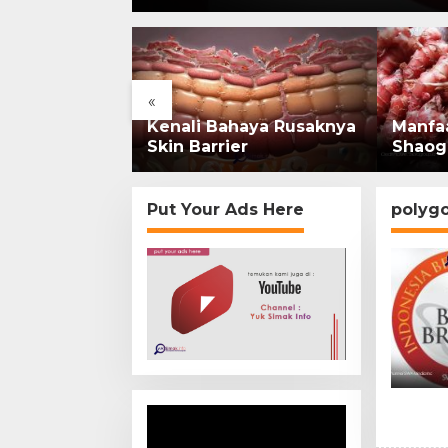
«
rsejarah:
Kenali Bahaya Rusaknya
Manfa
onesia Kini
Skin Barrier
Shaog
mi di
Put Your Ads Here
polyg
Video
Player