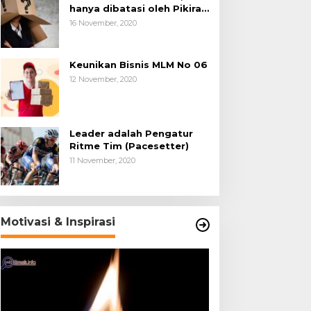
hanya dibatasi oleh Pikiran
Negatif.
16 November, 2020
Keunikan Bisnis MLM No 06
12 November, 2020
Leader adalah Pengatur
Ritme Tim (Pacesetter)
11 November, 2020
Motivasi & Inspirasi