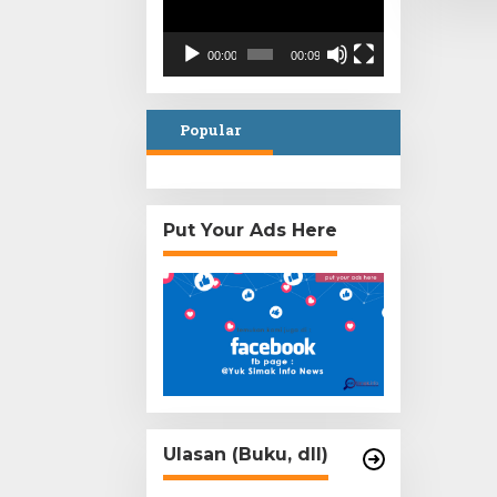
00:00
00:09
Popular
Put Your Ads Here
Ulasan (Buku, dll)