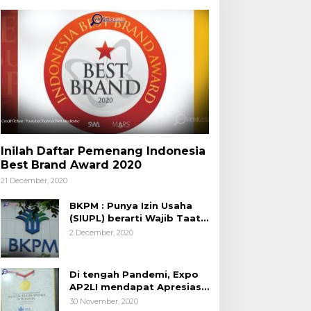
Inilah Daftar Pemenang Indonesia
Best Brand Award 2020
21 December, 2020
BKPM : Punya Izin Usaha
(SIUPL) berarti Wajib Taat
Aturan
2 December, 2020
Di tengah Pandemi, Expo
AP2LI mendapat Apresiasi
Rekor MURI
30 November, 2020