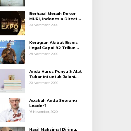
Berhasil Meraih Rekor
MURI, Indonesia Direct
Selling 4.0 Expo 2020
30 November, 2020
AP2LI berakhir sangat
memuaskan
Kerugian Akibat Bisnis
Ilegal Capai 92 Triliun
Rupiah, AP2LI menghimbau
28 November, 2020
masyarakat Waspada.
Anda Harus Punya 3 Alat
Tukar ini untuk Jalani
Hidup.
20 November, 2020
Apakah Anda Seorang
Leader?
16 November, 2020
Hasil Maksimal Dirimu,