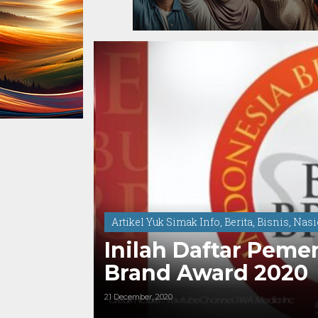
Artikel Yuk Simak Info
,
Berita
,
Bisnis
,
Nasi
Inilah Daftar Peme
Brand Award 2020
21 December, 2020