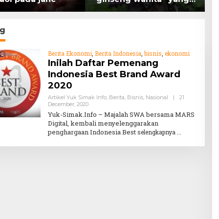
memiliki peran
K
mengatasi kanker.
H
g
Berita Ekonomi
,
Berita Indonesia
,
bisnis
,
ekonomi
Inilah Daftar Pemenang
Indonesia Best Brand Award
2020
Artikel Yuk Simak Info
,
Berita
,
Bisnis
,
Nasional
|
21
By
December, 2020
Teddy
Yuk-Simak.Info – Majalah SWA bersama MARS
August
Digital, kembali menyelenggarakan
penghargaan Indonesia Best
selengkapnya