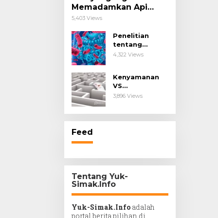
Memadamkan Api
Impianmu!
5,403 Views
Penelitian
tentang
Probiotik
4,322 Views
sebagai Terapi
untuk Kanker &
Kenyamanan
Penyakit
VS
Imunologis.
Kesengsaraan.
3,896 Views
Feed
Tentang Yuk-
Simak.Info
Yuk-Simak.Info
adalah
portal berita pilihan di