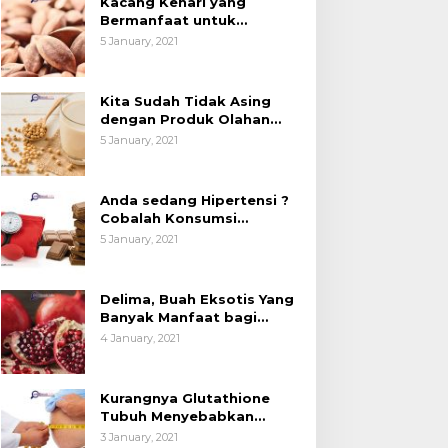
Kacang Kenari yang
esehatan (Bukan
Kedelai, Tapi Sudah
Bermanfaat untuk
anya untuk Bahan Kue)
Tahu Manfaatnya untuk
Kesehatan (Bukan Hanya
5 January, 2021
untuk Bahan Kue)
Kesehatan?
Kita Sudah Tidak Asing
dengan Produk Olahan
Kedelai, Tapi Sudah Tahu
5 January, 2021
Manfaatnya untuk
Kesehatan?
Anda sedang Hipertensi ?
Cobalah Konsumsi
Cokelat.
5 January, 2021
Delima, Buah Eksotis Yang
Banyak Manfaat bagi
Tubuh
4 January, 2021
Kurangnya Glutathione
Tubuh Menyebabkan
Obesitas
3 January, 2021