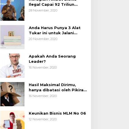
Ilegal Capai 92 Triliun
Rupiah, AP2LI menghimbau
28 November, 2020
masyarakat Waspada.
Anda Harus Punya 3 Alat
Tukar ini untuk Jalani
Hidup.
20 November, 2020
Apakah Anda Seorang
Leader?
16 November, 2020
Hasil Maksimal Dirimu,
hanya dibatasi oleh Pikiran
Negatif.
16 November, 2020
Keunikan Bisnis MLM No 06
12 November, 2020