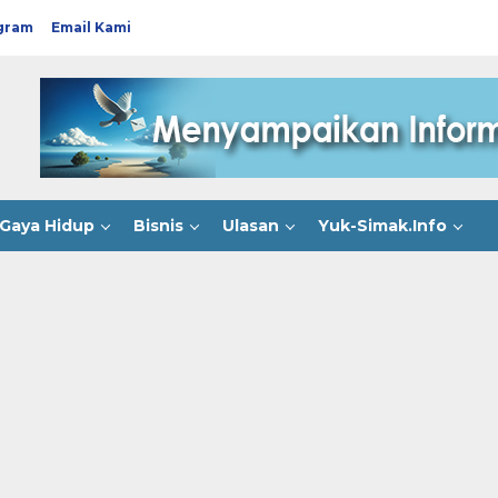
gram
Email Kami
Gaya Hidup
Bisnis
Ulasan
Yuk-Simak.Info