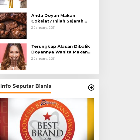
Anda Doyan Makan
Cokelat? Inilah Sejarah
Awalnya Cokelat di Dunia
2 January, 2021
Terungkap Alasan Dibalik
Doyannya Wanita Makan
Cokelat
2 January, 2021
Info Seputar Bisnis