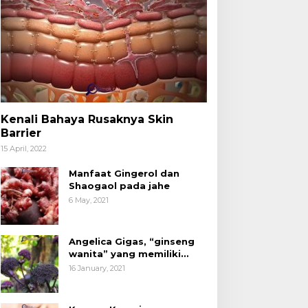
Kenali Bahaya Rusaknya Skin
Barrier
15 April, 2022
Manfaat Gingerol dan
Shaogaol pada jahe
6 May, 2021
Angelica Gigas, “ginseng
wanita” yang memiliki
peran mengatasi kanker.
16 January, 2021
acang Kenari yang
Kita Sudah Tidak Asing
ermanfaat untuk
dengan Produk Olahan