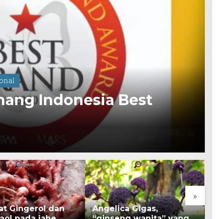
onal
nang Indonesia Best
»
at Gingerol dan
Angelica Gigas,
K
aol pada jahe
“ginseng wanita” yang
B