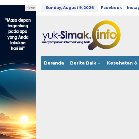
Skip
to
close
Sunday, August 9, 2026
Facebook
Insta
content
Beranda
Berita Baik
Kesehatan & 