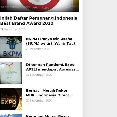
Inilah Daftar Pemenang Indonesia
Best Brand Award 2020
21 December, 2020
BKPM : Punya Izin Usaha
(SIUPL) berarti Wajib Taat
Aturan
2 December, 2020
Di tengah Pandemi, Expo
AP2LI mendapat Apresiasi
Rekor MURI
30 November, 2020
Berhasil Meraih Rekor
MURI, Indonesia Direct
Selling 4.0 Expo 2020
30 November, 2020
AP2LI berakhir sangat
memuaskan
Kerugian Akibat Bisnis