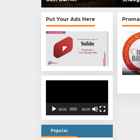
mi di
Put Your Ads Here
Proma
Video
Player
00:00
00:09
Popular