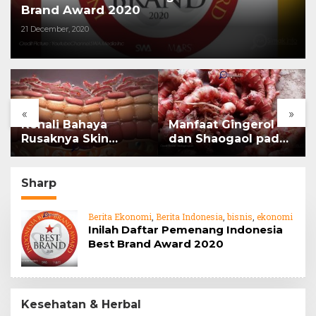
Brand Award 2020
21 December, 2020
«
»
Kenali Bahaya
Manfaat Gingerol
Rusaknya Skin
dan Shaogaol pada
Barrier
jahe
Sharp
Berita Ekonomi
,
Berita Indonesia
,
bisnis
,
ekonomi
Inilah Daftar Pemenang Indonesia
Best Brand Award 2020
Kesehatan & Herbal