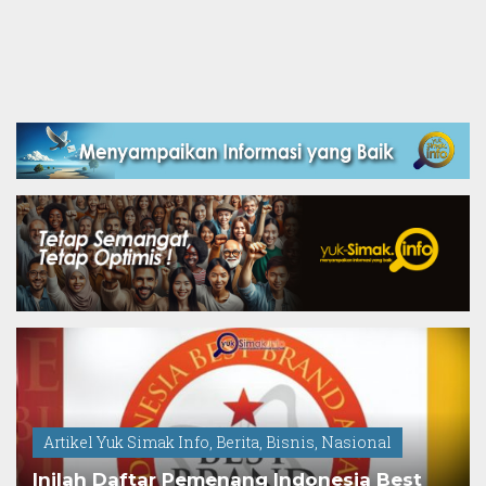
Artikel Yuk Simak Info
,
Berita
,
Bisnis
,
Nasional
Inilah Daftar Pemenang Indonesia Best