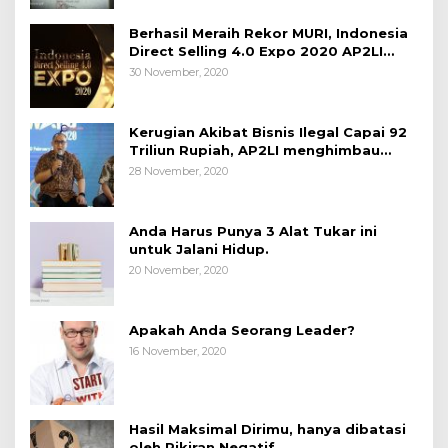
Berhasil Meraih Rekor MURI, Indonesia
Direct Selling 4.0 Expo 2020 AP2LI
berakhir sangat memuaskan
30 November, 2020
Kerugian Akibat Bisnis Ilegal Capai 92
Triliun Rupiah, AP2LI menghimbau
masyarakat Waspada.
28 November, 2020
Anda Harus Punya 3 Alat Tukar ini
untuk Jalani Hidup.
20 November, 2020
Apakah Anda Seorang Leader?
16 November, 2020
Hasil Maksimal Dirimu, hanya dibatasi
oleh Pikiran Negatif.