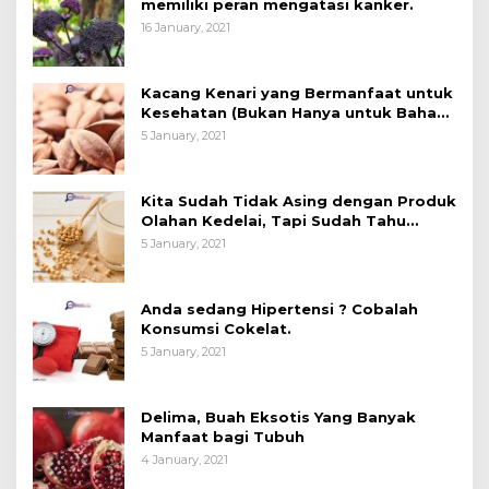
memiliki peran mengatasi kanker.
16 January, 2021
Kacang Kenari yang Bermanfaat untuk
Kesehatan (Bukan Hanya untuk Bahan
Kue)
5 January, 2021
Kita Sudah Tidak Asing dengan Produk
Olahan Kedelai, Tapi Sudah Tahu
Manfaatnya untuk Kesehatan?
5 January, 2021
Anda sedang Hipertensi ? Cobalah
Konsumsi Cokelat.
5 January, 2021
Delima, Buah Eksotis Yang Banyak
Manfaat bagi Tubuh
4 January, 2021