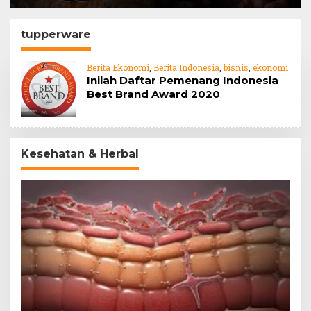
Barrier
jahe
tupperware
Berita Ekonomi
,
Berita Indonesia
,
bisnis
,
ekonomi
Inilah Daftar Pemenang Indonesia
Best Brand Award 2020
Kesehatan & Herbal