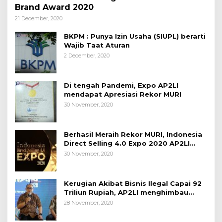
Brand Award 2020
21 December, 2020
BKPM : Punya Izin Usaha (SIUPL) berarti
Wajib Taat Aturan
2 December, 2020
Di tengah Pandemi, Expo AP2LI
mendapat Apresiasi Rekor MURI
30 November, 2020
Berhasil Meraih Rekor MURI, Indonesia
Direct Selling 4.0 Expo 2020 AP2LI
berakhir sangat memuaskan
30 November, 2020
Kerugian Akibat Bisnis Ilegal Capai 92
Triliun Rupiah, AP2LI menghimbau
masyarakat Waspada.
28 November, 2020