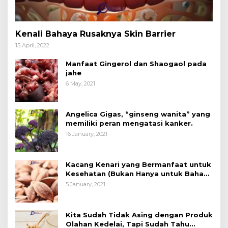
Kenali Bahaya Rusaknya Skin Barrier
15 April, 2022
Manfaat Gingerol dan Shaogaol pada
jahe
6 May, 2021
Angelica Gigas, “ginseng wanita” yang
memiliki peran mengatasi kanker.
16 January, 2021
Kacang Kenari yang Bermanfaat untuk
Kesehatan (Bukan Hanya untuk Bahan
Kue)
5 January, 2021
Kita Sudah Tidak Asing dengan Produk
Olahan Kedelai, Tapi Sudah Tahu