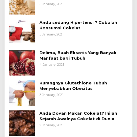
Manfaatnya untuk Kesehatan?
5 January, 2021
Anda sedang Hipertensi ? Cobalah
Konsumsi Cokelat.
5 January, 2021
Delima, Buah Eksotis Yang Banyak
Manfaat bagi Tubuh
4 January, 2021
Kurangnya Glutathione Tubuh
Menyebabkan Obesitas
3 January, 2021
Anda Doyan Makan Cokelat? Inilah
Sejarah Awalnya Cokelat di Dunia
2 January, 2021