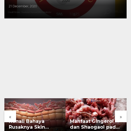
21 December, 2020
«
»
Kenali Bahaya
Manfaat Gingerol
Rusaknya Skin
dan Shaogaol pada