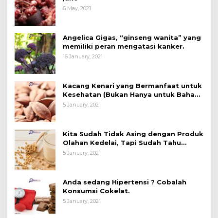
6 May, 2021
Angelica Gigas, “ginseng wanita” yang
memiliki peran mengatasi kanker.
16 January, 2021
Kacang Kenari yang Bermanfaat untuk
Kesehatan (Bukan Hanya untuk Bahan
Kue)
5 January, 2021
Kita Sudah Tidak Asing dengan Produk
Olahan Kedelai, Tapi Sudah Tahu
Manfaatnya untuk Kesehatan?
5 January, 2021
Anda sedang Hipertensi ? Cobalah
Konsumsi Cokelat.
5 January, 2021