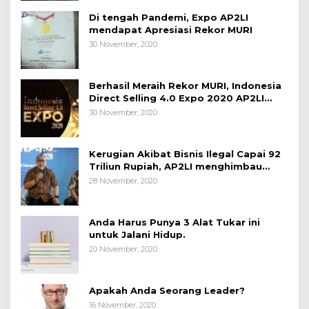
Di tengah Pandemi, Expo AP2LI
mendapat Apresiasi Rekor MURI
30 November, 2020
Berhasil Meraih Rekor MURI, Indonesia
Direct Selling 4.0 Expo 2020 AP2LI
berakhir sangat memuaskan
30 November, 2020
Kerugian Akibat Bisnis Ilegal Capai 92
Triliun Rupiah, AP2LI menghimbau
masyarakat Waspada.
28 November, 2020
Anda Harus Punya 3 Alat Tukar ini
untuk Jalani Hidup.
20 November, 2020
Apakah Anda Seorang Leader?
16 November, 2020