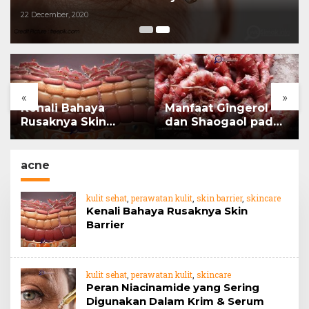
22 December, 2020
«
»
Kenali Bahaya
Manfaat Gingerol
Rusaknya Skin
dan Shaogaol pada
Barrier
jahe
acne
kulit sehat
,
perawatan kulit
,
skin barrier
,
skincare
Kenali Bahaya Rusaknya Skin
Barrier
kulit sehat
,
perawatan kulit
,
skincare
Peran Niacinamide yang Sering
Digunakan Dalam Krim & Serum